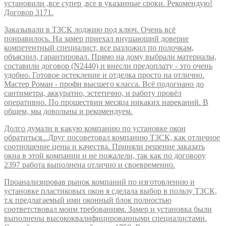
установили ,все супер ,все в указанные сроки. Рекомендую!
Договор 3171.
Заказывали в ТЗСК лоджию под ключ. Очень всё
понравилось. На замер приехал внушающий доверие
компетентный специалист, все разложил по полочкам,
объяснил, гарантировал. Прямо на дому выбрали материалы,
составили договор (N2440) и внесли предоплату - это очень
удобно. Готовое остекление и отделка просто на отлично.
Мастер Роман - профи высшего класса. Всё подогнано до
сантиметра, аккуратно, эстетично, и работу провёл
оперативно. По прошествии месяца никаких нареканий. В
общем, мы довольны и рекомендуем.
Долго думали в какую компанию по установке окон
обратиться...Друг посоветовал компанию ТЗСК, как отличное
соотношение цены и качества. Приняли решение заказать
окна в этой компании и не пожалели, так как по договору
2397 работа выполнена отлично и своевременно.
Проанализировав рынок компаний по изготовлению и
установке пластиковых окон я сделала выбор в пользу ТЗСК,
т.к предлагаемый ими оконный блок полностью
соответствовал моим требованиям. Замер и установка были
выполнены высококвалифицированными специалистами.