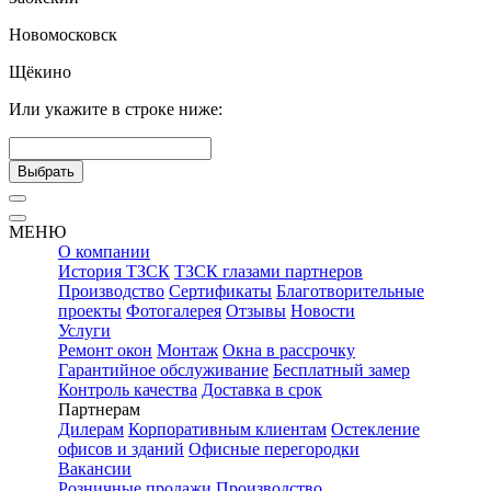
Новомосковск
Щёкино
Или укажите в строке ниже:
Выбрать
МЕНЮ
О компании
История ТЗСК
ТЗСК глазами партнеров
Производство
Сертификаты
Благотворительные
проекты
Фотогалерея
Отзывы
Новости
Услуги
Ремонт окон
Монтаж
Окна в рассрочку
Гарантийное обслуживание
Бесплатный замер
Контроль качества
Доставка в срок
Партнерам
Дилерам
Корпоративным клиентам
Остекление
офисов и зданий
Офисные перегородки
Вакансии
Розничные продажи
Производство