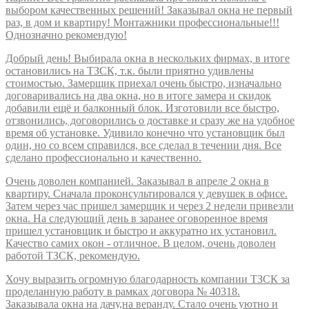
выбором качественных решений! Заказывал окна не первый
раз, в дом и квартиру! Монтажники профессиональные!!!
Однозначно рекомендую!
Добрый день! Выбирала окна в нескольких фирмах, в итоге
остановились на ТЗСК, т.к. были приятно удивлены
стоимостью. Замерщик приехал очень быстро, изначально
договаривались на два окна, но в итоге замера и скидок
добавили ещё и балконный блок. Изготовили все быстро,
отзвонились, договорились о доставке и сразу же на удобное
время об установке. Удивило конечно что установщик был
один, но со всем справился, все сделал в течении дня. Все
сделано профессионально и качественно.
Очень доволен компанией. Заказывал в апреле 2 окна в
квартиру. Сначала проконсультировался у девушек в офисе.
Затем через час пришел замерщик и через 2 недели привезли
окна. На следующий день в заранее оговоренное время
пришел установщик и быстро и аккуратно их установил.
Качество самих окон - отличное. В целом, очень доволен
работой ТЗСК, рекомендую.
Хочу выразить огромную благодарность компании ТЗСК за
проделанную работу в рамках договора № 40318.
Заказывала окна на дачу,на веранду. Стало очень уютно и