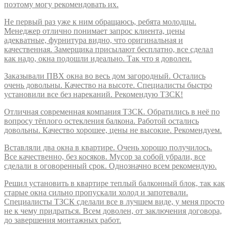
поэтому могу рекомендовать их.
Не первый раз уже к ним обращаюсь, ребята молодцы.
Менеджер отлично понимает запрос клиента, цены
адекватные, фурнитура видно, что оригинальная и
качественная. Замерщика присылают бесплатно, все сделал
как надо, окна подошли идеально. Так что я доволен.
Заказывали ПВХ окна во весь дом загородный. Остались
очень довольны. Качество на высоте. Специалисты быстро
установили все без нареканий. Рекомендую ТЗСК!
Отличная современная компания ТЗСК. Обратились в неё по
вопросу тёплого остекления балкона. Работой остались
довольны. Качество хорошее, цены не высокие. Рекомендуем.
Вставляли два окна в квартире. Очень хорошо получилось.
Все качественно, без косяков. Мусор за собой убрали, все
сделали в оговоренный срок. Однозначно всем рекомендую.
Решил установить в квартире теплый балконный блок, так как
старые окна сильно пропускали холод и запотевали.
Специалисты ТЗСК сделали все в лучшем виде, у меня просто
не к чему придраться. Всем доволен, от заключения договора,
до завершения монтажных работ.