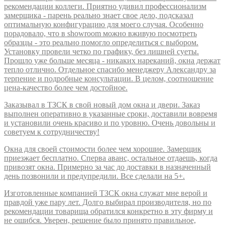
рекомендации коллеги. Приятно удивил профессионализм
замерщика - парень реально знает свое дело, подсказал
оптимальную конфигурацию для моего случая. Особенно
порадовало, что в showroom можно вживую посмотреть
образцы - это реально помогло определиться с выбором.
Установку провели четко по графику, без лишней суеты.
Прошло уже больше месяца - никаких нареканий, окна держат
тепло отлично. Отдельное спасибо менеджеру Александру за
терпение и подробные консультации. В целом, соотношение
цена-качество более чем достойное.
Заказывал в ТЗСК в свой новый дом окна и двери. Заказ
выполнен оперативно в указанные сроки, доставили вовремя
и установили очень красиво и по уровню. Очень довольны и
советуем к сотрудничеству!
Окна для своей стоимости более чем хорошие. Замерщик
приезжает бесплатно. Сперва аванс, остальное отдаешь, когда
привозят окна. Примерно за час до доставки в назначенный
день позвонили и предупредили. Все сделали на 5+.
Изготовленные компанией ТЗСК окна служат мне верой и
правдой уже пару лет. Долго выбирал производителя, но по
рекомендации товарища обратился конкретно в эту фирму и
не ошибся. Уверен, решение было принято правильное,