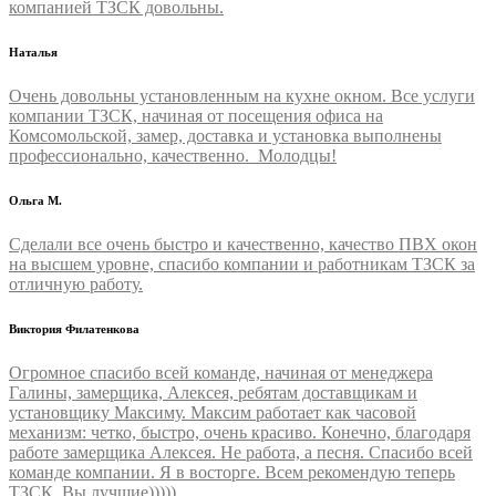
компанией ТЗСК довольны.
Наталья
Очень довольны установленным на кухне окном. Все услуги
компании ТЗСК, начиная от посещения офиса на
Комсомольской, замер, доставка и установка выполнены
профессионально, качественно. Молодцы!
Ольга М.
Сделали все очень быстро и качественно, качество ПВХ окон
на высшем уровне, спасибо компании и работникам ТЗСК за
отличную работу.
Виктория Филатенкова
Огромное спасибо всей команде, начиная от менеджера
Галины, замерщика, Алексея, ребятам доставщикам и
установщику Максиму. Максим работает как часовой
механизм: четко, быстро, очень красиво. Конечно, благодаря
работе замерщика Алексея. Не работа, а песня. Спасибо всей
команде компании. Я в восторге. Всем рекомендую теперь
ТЗСК. Вы лучшие)))))