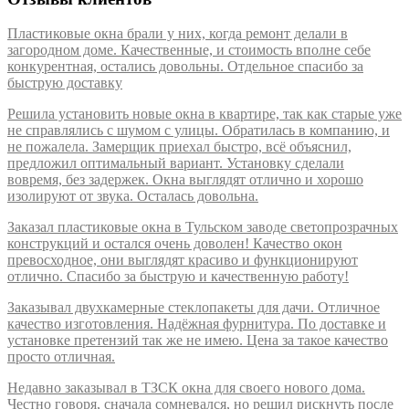
Пластиковые окна брали у них, когда ремонт делали в
загородном доме. Качественные, и стоимость вполне себе
конкурентная, остались довольны. Отдельное спасибо за
быструю доставку
Решила установить новые окна в квартире, так как старые уже
не справлялись с шумом с улицы. Обратилась в компанию, и
не пожалела. Замерщик приехал быстро, всё объяснил,
предложил оптимальный вариант. Установку сделали
вовремя, без задержек. Окна выглядят отлично и хорошо
изолируют от звука. Осталась довольна.
Заказал пластиковые окна в Тульском заводе светопрозрачных
конструкций и остался очень доволен! Качество окон
превосходное, они выглядят красиво и функционируют
отлично. Спасибо за быструю и качественную работу!
Заказывал двухкамерные стеклопакеты для дачи. Отличное
качество изготовления. Надёжная фурнитура. По доставке и
установке претензий так же не имею. Цена за такое качество
просто отличная.
Недавно заказывал в ТЗСК окна для своего нового дома.
Честно говоря, сначала сомневался, но решил рискнуть после