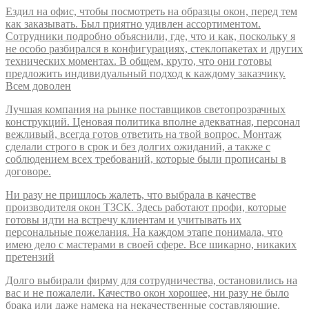
Ездил на офис, чтобы посмотреть на образцы окон, перед тем
как заказывать. Был приятно удивлен ассортиментом.
Сотрудники подробно объяснили, где, что и как, поскольку я
не особо разбирался в конфигурациях, стеклопакетах и других
технических моментах. В общем, круто, что они готовы
предложить индивидуальный подход к каждому заказчику.
Всем доволен
Лучшая компания на рынке поставщиков светопрозрачных
конструкций. Ценовая политика вполне адекватная, персонал
вежливый, всегда готов ответить на твой вопрос. Монтаж
сделали строго в срок и без долгих ожиданий, а также с
соблюдением всех требований, которые были прописаны в
договоре.
Ни разу не пришлось жалеть, что выбрала в качестве
производителя окон ТЗСК. Здесь работают профи, которые
готовы идти на встречу клиентам и учитывать их
персональные пожелания. На каждом этапе понимала, что
имею дело с мастерами в своей сфере. Все шикарно, никаких
претензий
Долго выбирали фирму для сотрудничества, остановились на
вас и не пожалели. Качество окон хорошее, ни разу не было
брака или даже намека на некачественные составляющие.