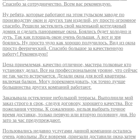
Спасибо за сотрудничество. Всем вас рекомендую.
Ну ребята, которые работают на этом тульском заводе по
производству окон и других там изделий, ну просто огромное
спасибо. Решили застеклить свой маленький коттеджный
домик и сделать панорамные окна. Боялись будет холодно и
дуть. Так как площадь окон очень большая. А вот и зря
боялись. Ну просто чудо как хорошо получилось. Вид из окна
просто феерический. Спасибо большое за качественную
работу! Рекомендую!
Цена приемлемая, качество отличное, мастера толковые кто
установку делал. Все на профессиональном уровне, что сейчас
не так часто встречается. Делали окна для всей квартиры,
включая балкон. Могу порекомендовать, уж точно лучше
большинства других компаний работают.
Заказывала остекление небольшой террасы. Выполнили мой
заказ строго в срок, следуя договору, хорошего качества. Все
пожелания учтены. К сожалению, нельзя выбрать точное
время доставки, только первую или вторую половину дня. Но
зато за час предупреждают.
Пользовались недавно услугами данной компании,остались
очень довольны .Все вовремя ,приезали доставили окна,затем