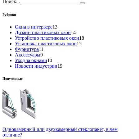
Поиск...
Рубрики
Окна в интерьере
13
Дизайн пластиковых окон
14
Устройство пластиковых окон
18
Установка пластиковых окон
12
Фурнитура
11
Аксессуары
9
Уход за окнами
10
Новости индустрии
19
Популярные
Однокамерный или двухкамерный стеклопакет, в чем
отличие?