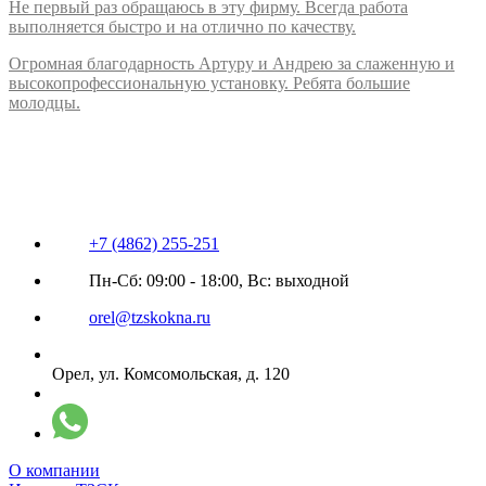
Не первый раз обращаюсь в эту фирму. Всегда работа
выполняется быстро и на отлично по качеству.
Огромная благодарность Артуру и Андрею за слаженную и
высокопрофессиональную установку. Ребята большие
молодцы.
+7 (4862) 255-251
Пн-Сб: 09:00 - 18:00, Вс: выходной
orel@tzskokna.ru
Орел, ул. Комсомольская, д. 120
О компании