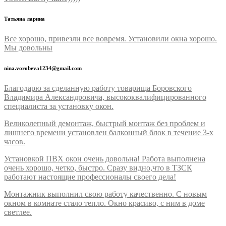
Татьяна ларина
Все хорошо, привезли все вовремя. Установили окна хорошо.
Мы довольны
nina.vorobeva1234@gmail.com
Благодарю за сделанную работу товарища Боровского
Владимира Александровича, высококвалифицированного
специалиста за установку окон.
Великолепный демонтаж, быстрый монтаж без проблем и
лишнего времени установлен балконный блок в течение 3-х
часов.
Установкой ПВХ окон очень довольна! Работа выполнена
очень хорошо, четко, быстро. Сразу видно,что в ТЗСК
работают настоящие профессионалы своего дела!
Монтажник выполнил свою работу качественно. С новым
окном в комнате стало тепло. Окно красиво, с ним в доме
светлее.