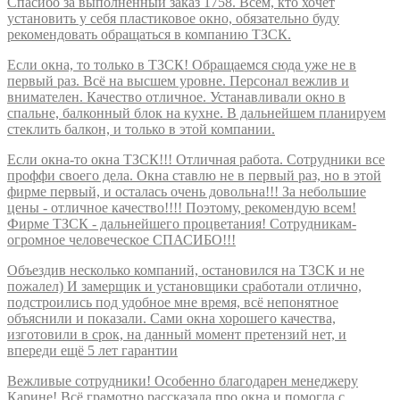
Спасибо за выполненный заказ 1758. Всем, кто хочет
установить у себя пластиковое окно, обязательно буду
рекомендовать обращаться в компанию ТЗСК.
Если окна, то только в ТЗСК! Обращаемся сюда уже не в
первый раз. Всё на высшем уровне. Персонал вежлив и
внимателен. Качество отличное. Устанавливали окно в
спальне, балконный блок на кухне. В дальнейшем планируем
стеклить балкон, и только в этой компании.
Если окна-то окна ТЗСК!!! Отличная работа. Сотрудники все
проффи своего дела. Окна ставлю не в первый раз, но в этой
фирме первый, и осталась очень довольна!!! За небольшие
цены - отличное качество!!!! Поэтому, рекомендую всем!
Фирме ТЗСК - дальнейшего процветания! Сотрудникам-
огромное человеческое СПАСИБО!!!
Объездив несколько компаний, остановился на ТЗСК и не
пожалел) И замерщик и установщики сработали отлично,
подстроились под удобное мне время, всё непонятное
объяснили и показали. Сами окна хорошего качества,
изготовили в срок, на данный момент претензий нет, и
впереди ещё 5 лет гарантии
Вежливые сотрудники! Особенно благодарен менеджеру
Карине! Всё грамотно рассказала про окна и помогла с