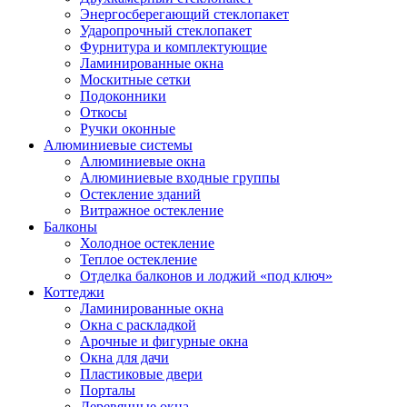
Энергосберегающий стеклопакет
Ударопрочный стеклопакет
Фурнитура и комплектующие
Ламинированные окна
Москитные сетки
Подоконники
Откосы
Ручки оконные
Алюминиевые системы
Алюминиевые окна
Алюминиевые входные группы
Остекление зданий
Витражное остекление
Балконы
Холодное остекление
Теплое остекление
Отделка балконов и лоджий «под ключ»
Коттеджи
Ламинированные окна
Окна с раскладкой
Арочные и фигурные окна
Окна для дачи
Пластиковые двери
Порталы
Деревянные окна