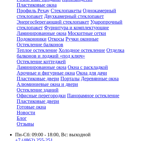
Пластиковые окна
Профиль Рехау
Стеклопакеты
Однокамерный
стеклопакет
Двухкамерный стеклопакет
Энергосберегающий стеклопакет
Ударопрочный
стеклопакет
Фурнитура и комплектующие
Ламинированные окна
Москитные сетки
Подоконники
Откосы
Ручки оконные
Остекление балконов
Теплое остекление
Холодное остекление
Отделка
балконов и лоджий «под ключ»
Остекление коттеджей
Ламинированные окна
Окна с раскладкой
Арочные и фигурные окна
Окна для дачи
Пластиковые двери
Порталы
Деревянные окна
Алюминиевые окна и двери
Остекление зданий
Офисные перегородки
Панорамное остекление
Пластиковые двери
Готовые окна
Новости
Блог
Отзывы
Пн-Сб: 09:00 - 18:00, Вс: выходной
+7 (4862) 255-251