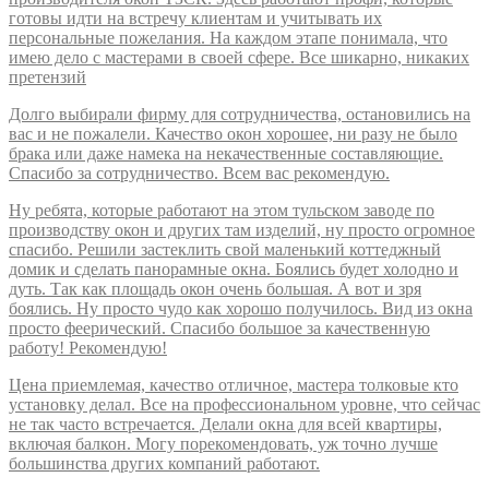
готовы идти на встречу клиентам и учитывать их
персональные пожелания. На каждом этапе понимала, что
имею дело с мастерами в своей сфере. Все шикарно, никаких
претензий
Долго выбирали фирму для сотрудничества, остановились на
вас и не пожалели. Качество окон хорошее, ни разу не было
брака или даже намека на некачественные составляющие.
Спасибо за сотрудничество. Всем вас рекомендую.
Ну ребята, которые работают на этом тульском заводе по
производству окон и других там изделий, ну просто огромное
спасибо. Решили застеклить свой маленький коттеджный
домик и сделать панорамные окна. Боялись будет холодно и
дуть. Так как площадь окон очень большая. А вот и зря
боялись. Ну просто чудо как хорошо получилось. Вид из окна
просто феерический. Спасибо большое за качественную
работу! Рекомендую!
Цена приемлемая, качество отличное, мастера толковые кто
установку делал. Все на профессиональном уровне, что сейчас
не так часто встречается. Делали окна для всей квартиры,
включая балкон. Могу порекомендовать, уж точно лучше
большинства других компаний работают.