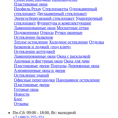
Пластиковые окна
Профиль Рехау
Стеклопакеты
Однокамерный
стеклопакет
Двухкамерный стеклопакет
Энергосберегающий стеклопакет
Ударопрочный
стеклопакет
Фурнитура и комплектующие
Ламинированные окна
Москитные сетки
Подоконники
Откосы
Ручки оконные
Остекление балконов
Теплое остекление
Холодное остекление
Отделка
балконов и лоджий «под ключ»
Остекление коттеджей
Ламинированные окна
Окна с раскладкой
Арочные и фигурные окна
Окна для дачи
Пластиковые двери
Порталы
Деревянные окна
Алюминиевые окна и двери
Остекление зданий
Офисные перегородки
Панорамное остекление
Пластиковые двери
Готовые окна
Новости
Блог
Отзывы
Пн-Сб: 09:00 - 18:00, Вс: выходной
+7 (4862) 255-251