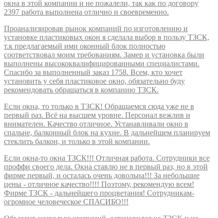
окна в этой компании и не пожалели, так как по договору
2397 работа выполнена отлично и своевременно.
Проанализировав рынок компаний по изготовлению и
установке пластиковых окон я сделала выбор в пользу ТЗСК,
т.к предлагаемый ими оконный блок полностью
соответствовал моим требованиям. Замер и установка были
выполнены высококвалифицированными специалистами.
Спасибо за выполненный заказ 1758. Всем, кто хочет
установить у себя пластиковое окно, обязательно буду
рекомендовать обращаться в компанию ТЗСК.
Если окна, то только в ТЗСК! Обращаемся сюда уже не в
первый раз. Всё на высшем уровне. Персонал вежлив и
внимателен. Качество отличное. Устанавливали окно в
спальне, балконный блок на кухне. В дальнейшем планируем
стеклить балкон, и только в этой компании.
Если окна-то окна ТЗСК!!! Отличная работа. Сотрудники все
проффи своего дела. Окна ставлю не в первый раз, но в этой
фирме первый, и осталась очень довольна!!! За небольшие
цены - отличное качество!!!! Поэтому, рекомендую всем!
Фирме ТЗСК - дальнейшего процветания! Сотрудникам-
огромное человеческое СПАСИБО!!!