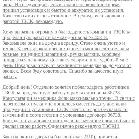
окна. На следующий день в заранее оговоренное время
пришел установщик и быстро и аккуратно их установил.
Качество самих окон - отличное. В целом, очень доволен
работой ТЗСК, рекомендую.
Хочу выразить огромную благодарность компании ТЗСК за
проделанную работу в рамках договора № 40318.
Заказывала окна на дачу,на веранду. Стало очень уютно и
тепло. Качество окон превосходное, стыки все чёткие, швы
ровные, ни единой царапинки, ручки мягкие, вообщем
придраться не к чему. Доставку оформили на удобный мне
день. Порадовало все, от вежливости менеджера, до уюта от
окошек. Всем буду советовать. Спасибо за качественную
работу.
Добрый день! Отдельно хочется поблагодарить работников
ТЗСК за проделанную работу в рамках договора 36738 .
Консультации замерщика были максимально точны. В связи с
переносом отпуска мне пришлось сместить дату доставки
продукции и установки. ТЗСК сместило срок без каких-то
замечаний в соответствии с условиями договора 36738.
Бригада по установке приехада в назначенное времч и быстро
сделала свою работу. Однозначно рекомендую ТЗСК!!!
Заказал окно и дверь на балкон (заказ 2210), привезли