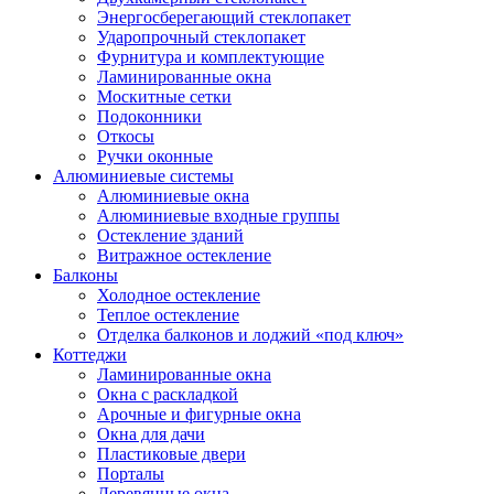
Энергосберегающий стеклопакет
Ударопрочный стеклопакет
Фурнитура и комплектующие
Ламинированные окна
Москитные сетки
Подоконники
Откосы
Ручки оконные
Алюминиевые системы
Алюминиевые окна
Алюминиевые входные группы
Остекление зданий
Витражное остекление
Балконы
Холодное остекление
Теплое остекление
Отделка балконов и лоджий «под ключ»
Коттеджи
Ламинированные окна
Окна с раскладкой
Арочные и фигурные окна
Окна для дачи
Пластиковые двери
Порталы
Деревянные окна