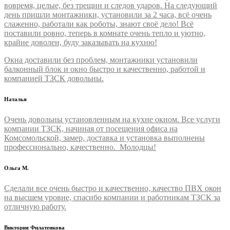
вовремя, целые, без трещин и следов ударов. На следующий
день пришли монтажники, установили за 2 часа, всё очень
слаженно, работали как роботы, знают своё дело! Всё
поставили ровно, теперь в комнате очень тепло и уютно,
крайне доволен, буду заказывать на кухню!
Окна доставили без проблем, монтажники установили
балконный блок и окно быстро и качественно, работой и
компанией ТЗСК довольны.
Наталья
Очень довольны установленным на кухне окном. Все услуги
компании ТЗСК, начиная от посещения офиса на
Комсомольской, замер, доставка и установка выполнены
профессионально, качественно. Молодцы!
Ольга М.
Сделали все очень быстро и качественно, качество ПВХ окон
на высшем уровне, спасибо компании и работникам ТЗСК за
отличную работу.
Виктория Филатенкова