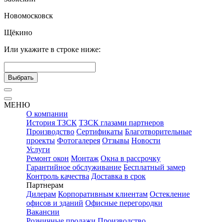
Новомосковск
Щёкино
Или укажите в строке ниже:
Выбрать
МЕНЮ
О компании
История ТЗСК
ТЗСК глазами партнеров
Производство
Сертификаты
Благотворительные
проекты
Фотогалерея
Отзывы
Новости
Услуги
Ремонт окон
Монтаж
Окна в рассрочку
Гарантийное обслуживание
Бесплатный замер
Контроль качества
Доставка в срок
Партнерам
Дилерам
Корпоративным клиентам
Остекление
офисов и зданий
Офисные перегородки
Вакансии
Розничные продажи
Производство