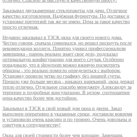
отлично. Спасибо за быструю и качественную работу!
Заказывал двухкамерные стеклопакеты для дачи. Отличное
качество изготовления. Надёжная фурнитура. По доставке и
установке претензий так же не имею. Цена за такое качество
просто отличная.
Недавно заказывал в ТЗСК окна для своего нового дома.
Честно говоря, сначала сомневался, но решил рискнуть после
рекомендации коллеги. Приятно удивил профессионализм
замерщика - парень реально знает свое дело, подсказал
оптимальную конфигурацию для моего случая. Особенно
порадовало, что в showroom можно вживую посмотреть
образцы - это реально помогло определиться с выбором.
Установку провели четко по графику, без лишней суеты.
Прошло уже больше месяца - никаких нареканий, окна держат
тепло отлично. Отдельное спасибо менеджеру Александру за
терпение и подробные консультации. В целом, соотношение
цена-качество более чем достойное.
Заказывал в ТЗСК в свой новый дом окна и двери. Заказ
выполнен оперативно в указанные сроки, доставили вовремя
и установили очень красиво и по уровню. Очень довольны и
советуем к сотрудничеству!
Окна для своей стоимости более чем хорошие. Замерщик