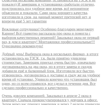
Объездив несколько компаний, остановился на ТЗСК и не
пожалел) И замерщик и установщики сработали отлично,
подстроились под удобное мне время, всё непонятное
объяснили и показали. Сами окна хорошего качества,
изготовили в срок, на данный момент претензий нет, и
впереди ещё 5 лет гарантии
Вежливые сотрудники! Особенно благодарен менеджеру
Карине! Всё грамотно рассказала про окна и помогла с
выбором качественных решений! Заказывал окна не первый
раз, в дом и квартиру! Монтажники профессиональные!!!
Однозначно рекомендую!
Добрый день! Выбирала окна в нескольких фирмах, в итоге
остановились на ТЗСК, т.к. были приятно удивлены
стоимостью. Замерщик приехал очень быстро, изначально
договаривались на два окна, но в итоге замера и скидок
добавили ещё и балконный блок. Изготовили все быстро,
отзвонились, договорились о доставке и сразу же на удобное
время об установке. Удивило конечно что установщик был
один, но со всем справился, все сделал в течении дня. Все
сделано профессионально и качественно.
Очень доволен компанией. Заказывал в апреле 2 окна в
квартиру. Сначала проконсультировался у девушек в офисе.
Затем через час пришел замерщик и через 2 недели привезли