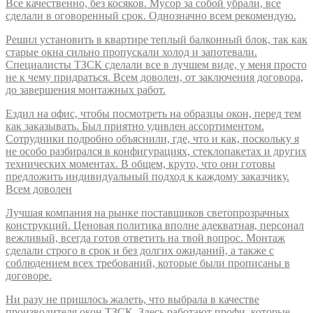
Все качественно, без косяков. Мусор за собой убрали, все
сделали в оговоренный срок. Однозначно всем рекомендую.
Решил установить в квартире теплый балконный блок, так как
старые окна сильно пропускали холод и запотевали.
Специалисты ТЗСК сделали все в лучшем виде, у меня просто
не к чему придраться. Всем доволен, от заключения договора,
до завершения монтажных работ.
Ездил на офис, чтобы посмотреть на образцы окон, перед тем
как заказывать. Был приятно удивлен ассортиментом.
Сотрудники подробно объяснили, где, что и как, поскольку я
не особо разбирался в конфигурациях, стеклопакетах и других
технических моментах. В общем, круто, что они готовы
предложить индивидуальный подход к каждому заказчику.
Всем доволен
Лучшая компания на рынке поставщиков светопрозрачных
конструкций. Ценовая политика вполне адекватная, персонал
вежливый, всегда готов ответить на твой вопрос. Монтаж
сделали строго в срок и без долгих ожиданий, а также с
соблюдением всех требований, которые были прописаны в
договоре.
Ни разу не пришлось жалеть, что выбрала в качестве
производителя окон ТЗСК. Здесь работают профи, которые