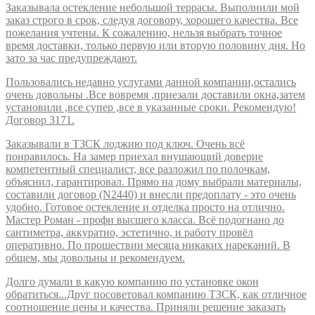
Заказывала остекление небольшой террасы. Выполнили мой
заказ строго в срок, следуя договору, хорошего качества. Все
пожелания учтены. К сожалению, нельзя выбрать точное
время доставки, только первую или вторую половину дня. Но
зато за час предупреждают.
Пользовались недавно услугами данной компании,остались
очень довольны .Все вовремя ,приезали доставили окна,затем
установили ,все супер ,все в указанные сроки. Рекомендую!
Договор 3171.
Заказывали в ТЗСК лоджию под ключ. Очень всё
понравилось. На замер приехал внушающий доверие
компетентный специалист, все разложил по полочкам,
объяснил, гарантировал. Прямо на дому выбрали материалы,
составили договор (N2440) и внесли предоплату - это очень
удобно. Готовое остекление и отделка просто на отлично.
Мастер Роман - профи высшего класса. Всё подогнано до
сантиметра, аккуратно, эстетично, и работу провёл
оперативно. По прошествии месяца никаких нареканий. В
общем, мы довольны и рекомендуем.
Долго думали в какую компанию по установке окон
обратиться...Друг посоветовал компанию ТЗСК, как отличное
соотношение цены и качества. Приняли решение заказать