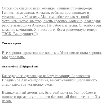
Огромное спасибо всей команде, начиная от менеджера
Галины, замерщика, Алексея, ребятам доставщикам и
установщику Максиму. Максим работает как часовой
механизм: четко, быстро, очень красиво. Конечно, благодаря
работе замерщика Алексея. Не работа, а песня. Спасибо всей
команде компании. Я в восторге. Всем рекомендую теперь
ТЗСК. Вы лучшие)))))
Татьяна ларина
Все хорошо, привезли все вовремя. Установили окна хорошо.
Мы довольны
nina.vorobeva1234@gmail.com
Благодарю за сделанную работу товарища Боровского
Владимира Александровича, высококвалифицированного
специалиста за установку окон.
Великолепный демонтаж, быстрый монтаж без проблем и
лишнего времени установлен балконный блок в течение 3-х
часов.