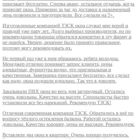
приезжает бесплатно. Сперва аванс, остальное отдаешь, когда
привозят окна. Примерно за час до доставки в назначенный
день позвонили и предупредили. Все сделали на 5+.
Изготовленные компанией ТЗСК окна служат мне верой и
правдой уже пару лет. Долго выбирал производителя, но по
рекомендации товарища обратился конкретно в эту фирму и
не ошибся. Уверен, решение было принято правильное,
поэтому могу рекомендовать их.
Не первый раз уже к ним обращаюсь, ребята молодцы.
Менеджер отлично понимает запрос клиента, цены
адекватные, фурнитура видно, что оригинальная и
качественная. Замерщика присылают бесплатно, все сделал
как надо, окна подошли идеально. Так что я доволен.
Заказывали ПВХ окна во весь дом загородный. Остались
очень довольны. Качество на высоте. Специалисты быстро
установили все без нареканий. Рекомендую ТЗСК!
Отличная современная компания ТЗСК. Обратились в неё по
вопросу тёплого остекления балкона. Работой остались
довольны. Качество хорошее, цены не высокие. Рекомендуем.
Вставляли два окна в квартире. Очень хорошо получилось.