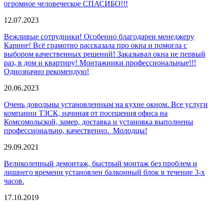
огромное человеческое СПАСИБО!!!
12.07.2023
Вежливые сотрудники! Особенно благодарен менеджеру
Карине! Всё грамотно рассказала про окна и помогла с
выбором качественных решений! Заказывал окна не первый
раз, в дом и квартиру! Монтажники профессиональные!!!
Однозначно рекомендую!
20.06.2023
Очень довольны установленным на кухне окном. Все услуги
компании ТЗСК, начиная от посещения офиса на
Комсомольской, замер, доставка и установка выполнены
профессионально, качественно. Молодцы!
29.09.2021
Великолепный демонтаж, быстрый монтаж без проблем и
лишнего времени установлен балконный блок в течение 3-х
часов.
17.10.2019