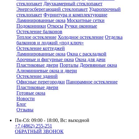
стеклопакет
Двухкамерный стеклопакет
Энергосберегающий стеклопакет
Ударопрочный
стеклопакет
Фурнитура и комплектующие
Ламинированные окна
Москитные сетки
Подоконники
Откосы
Ручки оконные
Остекление балконов
Теплое остекление
Холодное остекление
Отделка
балконов и лоджий «под ключ»
Остекление коттеджей
Ламинированные окна
Окна с раскладкой
Арочные и фигурные окна
Окна для дачи
Пластиковые двери
Порталы
Деревянные окна
Алюминиевые окна и двери
Остекление зданий
Офисные перегородки
Панорамное остекление
Пластиковые двери
Готовые окна
Новости
Блог
Отзывы
Пн-Сб: 09:00 - 18:00, Вс: выходной
+7 (4862) 255-251
ОБРАТНЫЙ ЗВОНОК