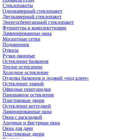
Стеклопакеты
Однокамерный стеклопакет
Двухкамерный стеклопакет
Энергосберегающий стеклопакет
Фурнитура и комплектующие
Ламинированные окна
Москитные сетки
Подоконник
Откосы
Ручки оконные
Остекление балконов
Теплое остекление
Холодное остекление
Отделка балконов и лоджий «под ключ»
Остекление зданий
Офисные перегородки
Панорамное остекление
Пластиковые двери
Остекление коттеджей
Ламинированные окна
Окна с раскладкой
Арочные и фигурные окна
Окна для дачи
Пластиковые двери