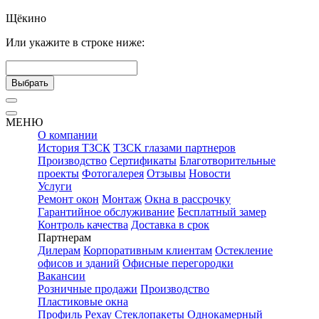
Щёкино
Или укажите в строке ниже:
Выбрать
МЕНЮ
О компании
История ТЗСК
ТЗСК глазами партнеров
Производство
Сертификаты
Благотворительные
проекты
Фотогалерея
Отзывы
Новости
Услуги
Ремонт окон
Монтаж
Окна в рассрочку
Гарантийное обслуживание
Бесплатный замер
Контроль качества
Доставка в срок
Партнерам
Дилерам
Корпоративным клиентам
Остекление
офисов и зданий
Офисные перегородки
Вакансии
Розничные продажи
Производство
Пластиковые окна
Профиль Рехау
Стеклопакеты
Однокамерный