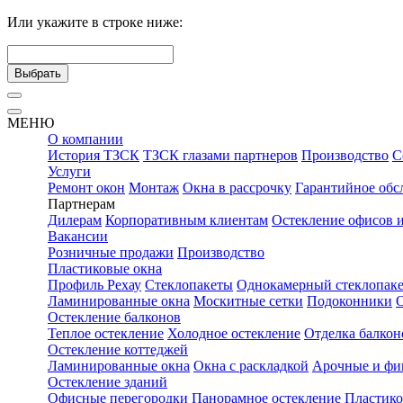
Или укажите в строке ниже:
Выбрать
МЕНЮ
О компании
История ТЗСК
ТЗСК глазами партнеров
Производство
С
Услуги
Ремонт окон
Монтаж
Окна в рассрочку
Гарантийное обс
Партнерам
Дилерам
Корпоративным клиентам
Остекление офисов 
Вакансии
Розничные продажи
Производство
Пластиковые окна
Профиль Рехау
Стеклопакеты
Однокамерный стеклопаке
Ламинированные окна
Москитные сетки
Подоконники
Остекление балконов
Теплое остекление
Холодное остекление
Отделка балкон
Остекление коттеджей
Ламинированные окна
Окна с раскладкой
Арочные и фи
Остекление зданий
Офисные перегородки
Панорамное остекление
Пластико