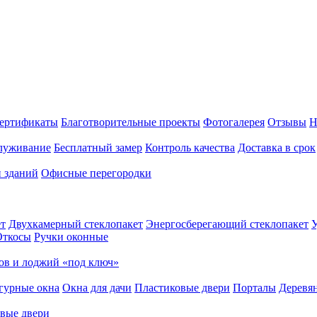
ертификаты
Благотворительные проекты
Фотогалерея
Отзывы
Н
луживание
Бесплатный замер
Контроль качества
Доставка в срок
и зданий
Офисные перегородки
т
Двухкамерный стеклопакет
Энергосберегающий стеклопакет
У
Откосы
Ручки оконные
ов и лоджий «под ключ»
гурные окна
Окна для дачи
Пластиковые двери
Порталы
Деревя
вые двери