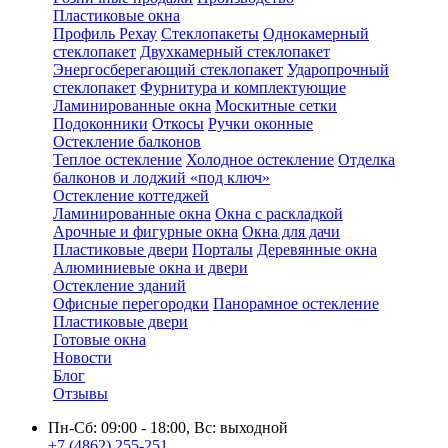
Пластиковые окна
Профиль Рехау
Стеклопакеты
Однокамерный
стеклопакет
Двухкамерный стеклопакет
Энергосберегающий стеклопакет
Ударопрочный
стеклопакет
Фурнитура и комплектующие
Ламинированные окна
Москитные сетки
Подоконники
Откосы
Ручки оконные
Остекление балконов
Теплое остекление
Холодное остекление
Отделка
балконов и лоджий «под ключ»
Остекление коттеджей
Ламинированные окна
Окна с раскладкой
Арочные и фигурные окна
Окна для дачи
Пластиковые двери
Порталы
Деревянные окна
Алюминиевые окна и двери
Остекление зданий
Офисные перегородки
Панорамное остекление
Пластиковые двери
Готовые окна
Новости
Блог
Отзывы
Пн-Сб: 09:00 - 18:00, Вс: выходной
+7 (4862) 255-251