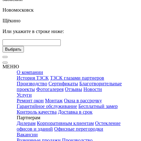
Новомосковск
Щёкино
Или укажите в строке ниже:
Выбрать
МЕНЮ
О компании
История ТЗСК
ТЗСК глазами партнеров
Производство
Сертификаты
Благотворительные
проекты
Фотогалерея
Отзывы
Новости
Услуги
Ремонт окон
Монтаж
Окна в рассрочку
Гарантийное обслуживание
Бесплатный замер
Контроль качества
Доставка в срок
Партнерам
Дилерам
Корпоративным клиентам
Остекление
офисов и зданий
Офисные перегородки
Вакансии
Розничные продажи
Производство