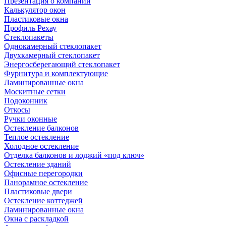
Презентация о компании
Калькулятор окон
Пластиковые окна
Профиль Рехау
Стеклопакеты
Однокамерный стеклопакет
Двухкамерный стеклопакет
Энергосберегающий стеклопакет
Фурнитура и комплектующие
Ламинированные окна
Москитные сетки
Подоконник
Откосы
Ручки оконные
Остекление балконов
Теплое остекление
Холодное остекление
Отделка балконов и лоджий «под ключ»
Остекление зданий
Офисные перегородки
Панорамное остекление
Пластиковые двери
Остекление коттеджей
Ламинированные окна
Окна с раскладкой