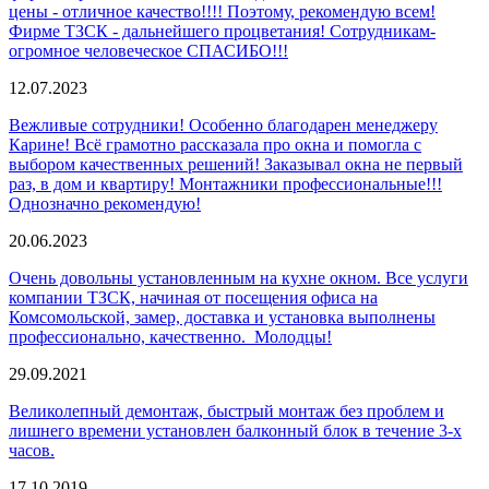
цены - отличное качество!!!! Поэтому, рекомендую всем!
Фирме ТЗСК - дальнейшего процветания! Сотрудникам-
огромное человеческое СПАСИБО!!!
12.07.2023
Вежливые сотрудники! Особенно благодарен менеджеру
Карине! Всё грамотно рассказала про окна и помогла с
выбором качественных решений! Заказывал окна не первый
раз, в дом и квартиру! Монтажники профессиональные!!!
Однозначно рекомендую!
20.06.2023
Очень довольны установленным на кухне окном. Все услуги
компании ТЗСК, начиная от посещения офиса на
Комсомольской, замер, доставка и установка выполнены
профессионально, качественно. Молодцы!
29.09.2021
Великолепный демонтаж, быстрый монтаж без проблем и
лишнего времени установлен балконный блок в течение 3-х
часов.
17.10.2019