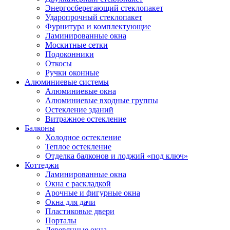
Энергосберегающий стеклопакет
Ударопрочный стеклопакет
Фурнитура и комплектующие
Ламинированные окна
Москитные сетки
Подоконники
Откосы
Ручки оконные
Алюминиевые системы
Алюминиевые окна
Алюминиевые входные группы
Остекление зданий
Витражное остекление
Балконы
Холодное остекление
Теплое остекление
Отделка балконов и лоджий «под ключ»
Коттеджи
Ламинированные окна
Окна с раскладкой
Арочные и фигурные окна
Окна для дачи
Пластиковые двери
Порталы
Деревянные окна