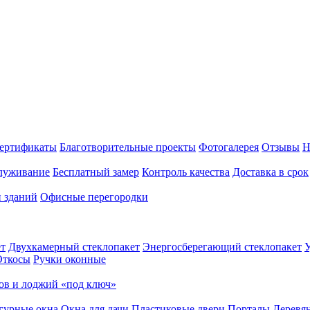
ертификаты
Благотворительные проекты
Фотогалерея
Отзывы
Н
луживание
Бесплатный замер
Контроль качества
Доставка в срок
и зданий
Офисные перегородки
т
Двухкамерный стеклопакет
Энергосберегающий стеклопакет
У
Откосы
Ручки оконные
ов и лоджий «под ключ»
гурные окна
Окна для дачи
Пластиковые двери
Порталы
Деревя