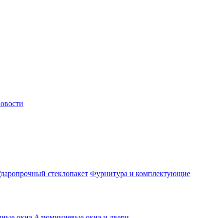
овости
даропрочный стеклопакет
Фурнитура и комплектующие
нные окна
Алюминиевые окна и двери