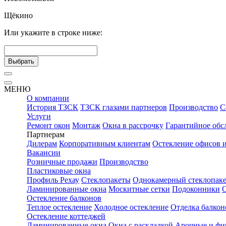
Щёкино
Или укажите в строке ниже:
Выбрать
МЕНЮ
О компании
История ТЗСК
ТЗСК глазами партнеров
Производство
С
Услуги
Ремонт окон
Монтаж
Окна в рассрочку
Гарантийное обс
Партнерам
Дилерам
Корпоративным клиентам
Остекление офисов 
Вакансии
Розничные продажи
Производство
Пластиковые окна
Профиль Рехау
Стеклопакеты
Однокамерный стеклопаке
Ламинированные окна
Москитные сетки
Подоконники
Остекление балконов
Теплое остекление
Холодное остекление
Отделка балкон
Остекление коттеджей
Ламинированные окна
Окна с раскладкой
Арочные и фи