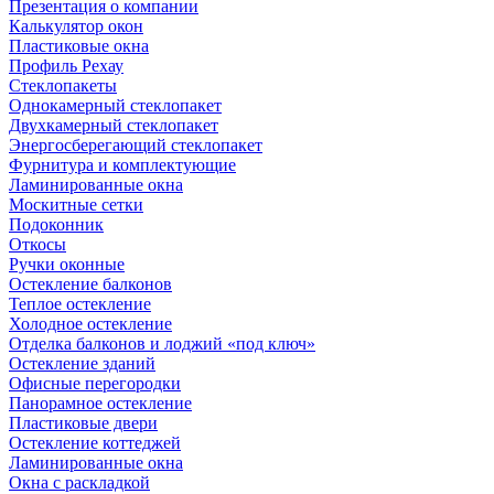
Презентация о компании
Калькулятор окон
Пластиковые окна
Профиль Рехау
Стеклопакеты
Однокамерный стеклопакет
Двухкамерный стеклопакет
Энергосберегающий стеклопакет
Фурнитура и комплектующие
Ламинированные окна
Москитные сетки
Подоконник
Откосы
Ручки оконные
Остекление балконов
Теплое остекление
Холодное остекление
Отделка балконов и лоджий «под ключ»
Остекление зданий
Офисные перегородки
Панорамное остекление
Пластиковые двери
Остекление коттеджей
Ламинированные окна
Окна с раскладкой