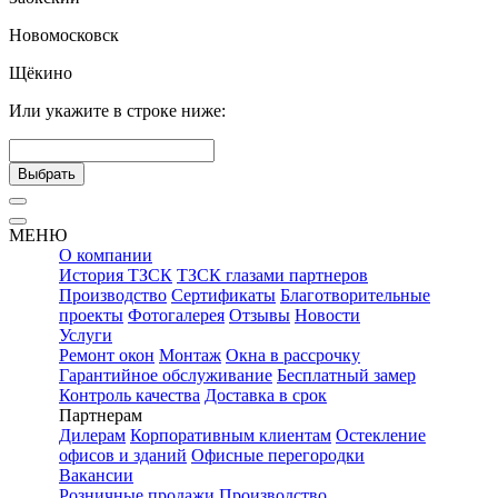
Новомосковск
Щёкино
Или укажите в строке ниже:
Выбрать
МЕНЮ
О компании
История ТЗСК
ТЗСК глазами партнеров
Производство
Сертификаты
Благотворительные
проекты
Фотогалерея
Отзывы
Новости
Услуги
Ремонт окон
Монтаж
Окна в рассрочку
Гарантийное обслуживание
Бесплатный замер
Контроль качества
Доставка в срок
Партнерам
Дилерам
Корпоративным клиентам
Остекление
офисов и зданий
Офисные перегородки
Вакансии
Розничные продажи
Производство