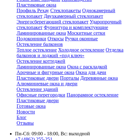
Пластиковые окна
Профиль Рехау
Стеклопакеты
Однокамерный
стеклопакет
Двухкамерный стеклопакет
Энергосберегающий стеклопакет
Ударопрочный
стеклопакет
Фурнитура и комплектующие
Ламинированные окна
Москитные сетки
Подоконники
Откосы
Ручки оконные
Остекление балконов
Теплое остекление
Холодное остекление
Отделка
балконов и лоджий «под ключ»
Остекление коттеджей
Ламинированные окна
Окна с раскладкой
Арочные и фигурные окна
Окна для дачи
Пластиковые двери
Порталы
Деревянные окна
Алюминиевые окна и двери
Остекление зданий
Офисные перегородки
Панорамное остекление
Пластиковые двери
Готовые окна
Новости
Блог
Отзывы
Пн-Сб: 09:00 - 18:00, Вс: выходной
+7 (4862) 255-251