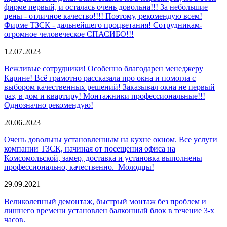
фирме первый, и осталась очень довольна!!! За небольшие
цены - отличное качество!!!! Поэтому, рекомендую всем!
Фирме ТЗСК - дальнейшего процветания! Сотрудникам-
огромное человеческое СПАСИБО!!!
12.07.2023
Вежливые сотрудники! Особенно благодарен менеджеру
Карине! Всё грамотно рассказала про окна и помогла с
выбором качественных решений! Заказывал окна не первый
раз, в дом и квартиру! Монтажники профессиональные!!!
Однозначно рекомендую!
20.06.2023
Очень довольны установленным на кухне окном. Все услуги
компании ТЗСК, начиная от посещения офиса на
Комсомольской, замер, доставка и установка выполнены
профессионально, качественно. Молодцы!
29.09.2021
Великолепный демонтаж, быстрый монтаж без проблем и
лишнего времени установлен балконный блок в течение 3-х
часов.