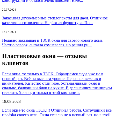
конструкций и остался очень доволен! Каче...
29.07.2024
Заказывал двухкамерные стеклопакеты для дачи. Отличное
качество изготовления. Надёжная фурнитура. По...
18.07.2024
Недавно заказывал в ТЗСК окна для своего нового дома.
Честно говоря, сначала сомневался, но решил ри...
Пластиковые окна — отзывы
клиентов
Если окна, то только в ТЗСК! Обращаемся сюда уже не в
первый раз. Всё на высшем уровне. Персонал вежлив и
внимателен. Качество отличное. Устанавливали окно в
спальне, балконный блок на кухне. В дальнейшем планируем
стеклить балкон, и только в этой компании.
18.08.2023
Если окна-то окна ТЗСК!!! Отличная работа. Сотрудники все
проффи своего дела. Окна ставлю не в первый раз, но в этой