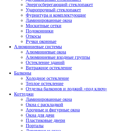
Энергосберегающий стеклопакет
Ударопрочный стеклопакет
Фурнитура и комплектующие
Ламинированные окна
Москитные сетки
Подоконники
Откосы
Ручки оконные
Алюминиевые системы
Алюминиевые окна
Алюминиевые входные группы
Остекление зданий
Витражное остекление
Балконы
Холодное остекление
Теплое остекление
Отделка балконов и лоджий «под ключ»
Коттеджи
Ламинированные окна
Окна с раскладкой
Арочные и фигурные окна
Окна для дачи
Пластиковые двери
Порталы
Деревянные окна