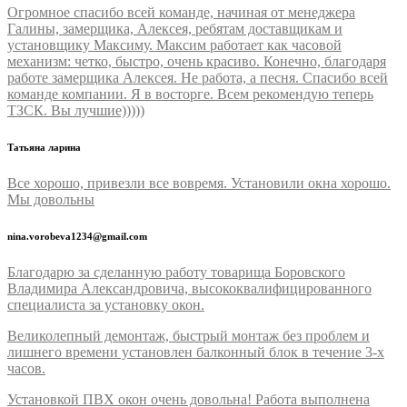
Огромное спасибо всей команде, начиная от менеджера
Галины, замерщика, Алексея, ребятам доставщикам и
установщику Максиму. Максим работает как часовой
механизм: четко, быстро, очень красиво. Конечно, благодаря
работе замерщика Алексея. Не работа, а песня. Спасибо всей
команде компании. Я в восторге. Всем рекомендую теперь
ТЗСК. Вы лучшие)))))
Татьяна ларина
Все хорошо, привезли все вовремя. Установили окна хорошо.
Мы довольны
nina.vorobeva1234@gmail.com
Благодарю за сделанную работу товарища Боровского
Владимира Александровича, высококвалифицированного
специалиста за установку окон.
Великолепный демонтаж, быстрый монтаж без проблем и
лишнего времени установлен балконный блок в течение 3-х
часов.
Установкой ПВХ окон очень довольна! Работа выполнена