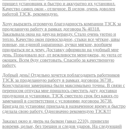
пришел установщик и быстро и аккуратно их установил.
Качество самих окон - отличное. В целом, очень доволен
работой ТЗСК, рекомендую.
Хочу выразить огромную благодарность компании ТЗСК за
проделанную работу в рамках договора № 40318.
Заказывала окна на дачу,на веранду. Стало очень уютно и
тепло. Качество окон превосходное, стыки все чёткие, швы
ровные, ни единой царапинки, ручки мягкие, вообщем
придраться не к чему. Доставку оформили на удобный мне
день. Порадовало все, от вежливости менеджера, до уюта от
окошек. Всем буду советовать. Спасибо за качественную
работу.
Добрый день! Отдельно хочется поблагодарить работников
ТЗСК за проделанную работу в рамках договора 36738 .
Консультации замерщика были максимально точны. В связи с
переносом отпуска мне пришлось сместить дату доставки
продукции и установки. ТЗСК сместило срок без каких-то
замечаний в соответствии с условиями договора 36738.
Бригада по установке приехада в назначенное времч и быстро
сделала свою работу. Однозначно рекомендую ТЗСК!!!
Заказал окно и дверь на балкон (заказ 2210), привезли
вовремя, целые, без трещин и следов ударов. На следующий