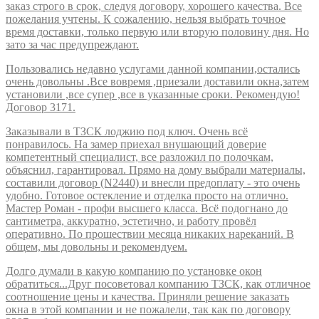
заказ строго в срок, следуя договору, хорошего качества. Все
пожелания учтены. К сожалению, нельзя выбрать точное
время доставки, только первую или вторую половину дня. Но
зато за час предупреждают.
Пользовались недавно услугами данной компании,остались
очень довольны .Все вовремя ,приезали доставили окна,затем
установили ,все супер ,все в указанные сроки. Рекомендую!
Договор 3171.
Заказывали в ТЗСК лоджию под ключ. Очень всё
понравилось. На замер приехал внушающий доверие
компетентный специалист, все разложил по полочкам,
объяснил, гарантировал. Прямо на дому выбрали материалы,
составили договор (N2440) и внесли предоплату - это очень
удобно. Готовое остекление и отделка просто на отлично.
Мастер Роман - профи высшего класса. Всё подогнано до
сантиметра, аккуратно, эстетично, и работу провёл
оперативно. По прошествии месяца никаких нареканий. В
общем, мы довольны и рекомендуем.
Долго думали в какую компанию по установке окон
обратиться...Друг посоветовал компанию ТЗСК, как отличное
соотношение цены и качества. Приняли решение заказать
окна в этой компании и не пожалели, так как по договору