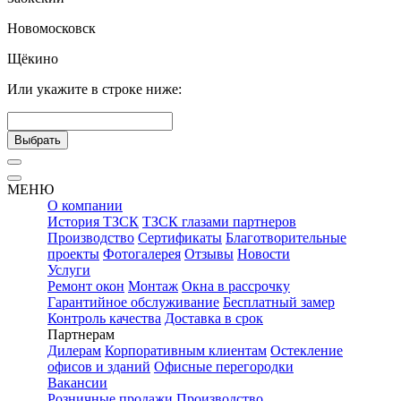
Новомосковск
Щёкино
Или укажите в строке ниже:
Выбрать
МЕНЮ
О компании
История ТЗСК
ТЗСК глазами партнеров
Производство
Сертификаты
Благотворительные
проекты
Фотогалерея
Отзывы
Новости
Услуги
Ремонт окон
Монтаж
Окна в рассрочку
Гарантийное обслуживание
Бесплатный замер
Контроль качества
Доставка в срок
Партнерам
Дилерам
Корпоративным клиентам
Остекление
офисов и зданий
Офисные перегородки
Вакансии
Розничные продажи
Производство