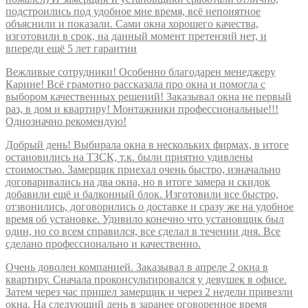
подстроились под удобное мне время, всё непонятное
объяснили и показали. Сами окна хорошего качества,
изготовили в срок, на данный момент претензий нет, и
впереди ещё 5 лет гарантии
Вежливые сотрудники! Особенно благодарен менеджеру
Карине! Всё грамотно рассказала про окна и помогла с
выбором качественных решений! Заказывал окна не первый
раз, в дом и квартиру! Монтажники профессиональные!!!
Однозначно рекомендую!
Добрый день! Выбирала окна в нескольких фирмах, в итоге
остановились на ТЗСК, т.к. были приятно удивлены
стоимостью. Замерщик приехал очень быстро, изначально
договаривались на два окна, но в итоге замера и скидок
добавили ещё и балконный блок. Изготовили все быстро,
отзвонились, договорились о доставке и сразу же на удобное
время об установке. Удивило конечно что установщик был
один, но со всем справился, все сделал в течении дня. Все
сделано профессионально и качественно.
Очень доволен компанией. Заказывал в апреле 2 окна в
квартиру. Сначала проконсультировался у девушек в офисе.
Затем через час пришел замерщик и через 2 недели привезли
окна. На следующий день в заранее оговоренное время