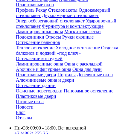
Пластиковые окна
Профиль Рехау
Стеклопакеты
Однокамерный
стеклопакет
Двухкамерный стеклопакет
Энергосберегающий стеклопакет
Ударопрочный
стеклопакет
Фурнитура и комплектующие
Ламинированные окна
Москитные сетки
Подоконники
Откосы
Ручки оконные
Остекление балконов
Теплое остекление
Холодное остекление
Отделка
балконов и лоджий «под ключ»
Остекление коттеджей
Ламинированные окна
Окна с раскладкой
Арочные и фигурные окна
Окна для дачи
Пластиковые двери
Порталы
Деревянные окна
Алюминиевые окна и двери
Остекление зданий
Офисные перегородки
Панорамное остекление
Пластиковые двери
Готовые окна
Новости
Блог
Отзывы
Пн-Сб: 09:00 - 18:00, Вс: выходной
+7 (4862) 255-251