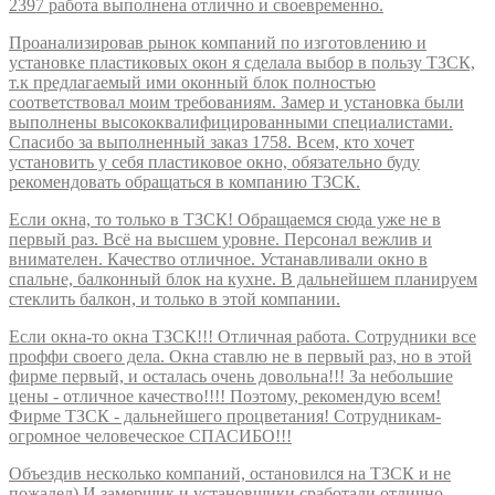
2397 работа выполнена отлично и своевременно.
Проанализировав рынок компаний по изготовлению и
установке пластиковых окон я сделала выбор в пользу ТЗСК,
т.к предлагаемый ими оконный блок полностью
соответствовал моим требованиям. Замер и установка были
выполнены высококвалифицированными специалистами.
Спасибо за выполненный заказ 1758. Всем, кто хочет
установить у себя пластиковое окно, обязательно буду
рекомендовать обращаться в компанию ТЗСК.
Если окна, то только в ТЗСК! Обращаемся сюда уже не в
первый раз. Всё на высшем уровне. Персонал вежлив и
внимателен. Качество отличное. Устанавливали окно в
спальне, балконный блок на кухне. В дальнейшем планируем
стеклить балкон, и только в этой компании.
Если окна-то окна ТЗСК!!! Отличная работа. Сотрудники все
проффи своего дела. Окна ставлю не в первый раз, но в этой
фирме первый, и осталась очень довольна!!! За небольшие
цены - отличное качество!!!! Поэтому, рекомендую всем!
Фирме ТЗСК - дальнейшего процветания! Сотрудникам-
огромное человеческое СПАСИБО!!!
Объездив несколько компаний, остановился на ТЗСК и не
пожалел) И замерщик и установщики сработали отлично,