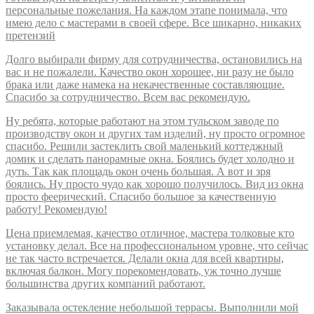
персональные пожелания. На каждом этапе понимала, что
имею дело с мастерами в своей сфере. Все шикарно, никаких
претензий
Долго выбирали фирму для сотрудничества, остановились на
вас и не пожалели. Качество окон хорошее, ни разу не было
брака или даже намека на некачественные составляющие.
Спасибо за сотрудничество. Всем вас рекомендую.
Ну ребята, которые работают на этом тульском заводе по
производству окон и других там изделий, ну просто огромное
спасибо. Решили застеклить свой маленький коттеджный
домик и сделать панорамные окна. Боялись будет холодно и
дуть. Так как площадь окон очень большая. А вот и зря
боялись. Ну просто чудо как хорошо получилось. Вид из окна
просто феерический. Спасибо большое за качественную
работу! Рекомендую!
Цена приемлемая, качество отличное, мастера толковые кто
установку делал. Все на профессиональном уровне, что сейчас
не так часто встречается. Делали окна для всей квартиры,
включая балкон. Могу порекомендовать, уж точно лучше
большинства других компаний работают.
Заказывала остекление небольшой террасы. Выполнили мой