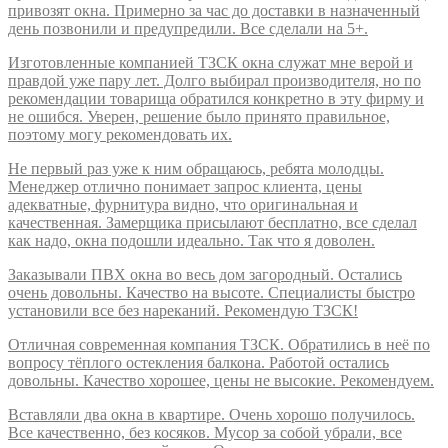
привозят окна. Примерно за час до доставки в назначенный
день позвонили и предупредили. Все сделали на 5+.
Изготовленные компанией ТЗСК окна служат мне верой и
правдой уже пару лет. Долго выбирал производителя, но по
рекомендации товарища обратился конкретно в эту фирму и
не ошибся. Уверен, решение было принято правильное,
поэтому могу рекомендовать их.
Не первый раз уже к ним обращаюсь, ребята молодцы.
Менеджер отлично понимает запрос клиента, цены
адекватные, фурнитура видно, что оригинальная и
качественная. Замерщика присылают бесплатно, все сделал
как надо, окна подошли идеально. Так что я доволен.
Заказывали ПВХ окна во весь дом загородный. Остались
очень довольны. Качество на высоте. Специалисты быстро
установили все без нареканий. Рекомендую ТЗСК!
Отличная современная компания ТЗСК. Обратились в неё по
вопросу тёплого остекления балкона. Работой остались
довольны. Качество хорошее, цены не высокие. Рекомендуем.
Вставляли два окна в квартире. Очень хорошо получилось.
Все качественно, без косяков. Мусор за собой убрали, все