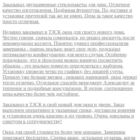
Заказывал двухкамерные стеклопакеты для дачи. Отличное
качество изготовления. Надёжная фурнитура. По доставке и
установке претензий так же не имею. Цена за такое качество
просто отличная.
Недавно заказывал в ТЗСК окна для своего нового дома.
Честно говоря, сначала сомневался, но решил рискнуть после
рекомендации коллеги. Приятно удивил профессионализм
замерщика - парень реально знает свое дело, подсказал
оптимальную конфигурацию для моего случая. Особенно
порадовало, что в showroom можно вживую посмотреть
образцы - это реально помогло определиться с выбором.
Установку провели четко по графику, без лишней суеты.
Прошло уже больше месяца - никаких нареканий, окна держат
тепло отлично. Отдельное спасибо менеджеру Александру за
терпение и подробные консультации. В целом, соотношение
цена-качество более чем достойное.
Заказывал в ТЗСК в свой новый дом окна и двери. Заказ
выполнен оперативно в указанные сроки, доставили вовремя
и установили очень красиво и по уровню. Очень довольны и
советуем к сотрудничеству!
Окна для своей стоимости более чем хорошие. Замерщик
приезжает бесплатно. Сперва аванс, остальное отдаешь, когда