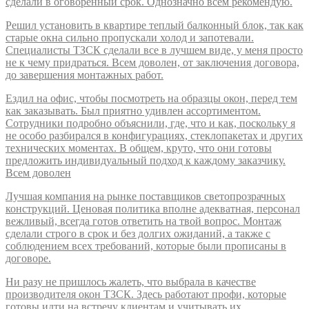
сделали в оговоренный срок. Однозначно всем рекомендую.
Решил установить в квартире теплый балконный блок, так как
старые окна сильно пропускали холод и запотевали.
Специалисты ТЗСК сделали все в лучшем виде, у меня просто
не к чему придраться. Всем доволен, от заключения договора,
до завершения монтажных работ.
Ездил на офис, чтобы посмотреть на образцы окон, перед тем
как заказывать. Был приятно удивлен ассортиментом.
Сотрудники подробно объяснили, где, что и как, поскольку я
не особо разбирался в конфигурациях, стеклопакетах и других
технических моментах. В общем, круто, что они готовы
предложить индивидуальный подход к каждому заказчику.
Всем доволен
Лучшая компания на рынке поставщиков светопрозрачных
конструкций. Ценовая политика вполне адекватная, персонал
вежливый, всегда готов ответить на твой вопрос. Монтаж
сделали строго в срок и без долгих ожиданий, а также с
соблюдением всех требований, которые были прописаны в
договоре.
Ни разу не пришлось жалеть, что выбрала в качестве
производителя окон ТЗСК. Здесь работают профи, которые
готовы идти на встречу клиентам и учитывать их