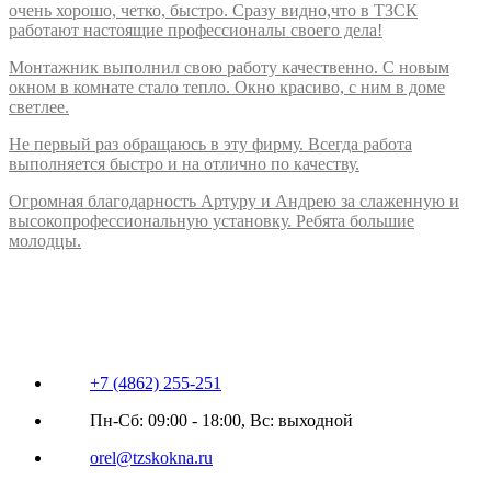
очень хорошо, четко, быстро. Сразу видно,что в ТЗСК
работают настоящие профессионалы своего дела!
Монтажник выполнил свою работу качественно. С новым
окном в комнате стало тепло. Окно красиво, с ним в доме
светлее.
Не первый раз обращаюсь в эту фирму. Всегда работа
выполняется быстро и на отлично по качеству.
Огромная благодарность Артуру и Андрею за слаженную и
высокопрофессиональную установку. Ребята большие
молодцы.
+7 (4862) 255-251
Пн-Сб: 09:00 - 18:00, Вс: выходной
orel@tzskokna.ru