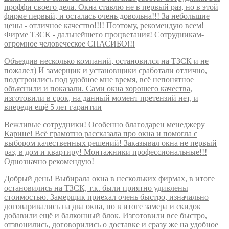
проффи своего дела. Окна ставлю не в первый раз, но в этой
фирме первый, и осталась очень довольна!!! За небольшие
цены - отличное качество!!!! Поэтому, рекомендую всем!
Фирме ТЗСК - дальнейшего процветания! Сотрудникам-
огромное человеческое СПАСИБО!!!
Объездив несколько компаний, остановился на ТЗСК и не
пожалел) И замерщик и установщики сработали отлично,
подстроились под удобное мне время, всё непонятное
объяснили и показали. Сами окна хорошего качества,
изготовили в срок, на данный момент претензий нет, и
впереди ещё 5 лет гарантии
Вежливые сотрудники! Особенно благодарен менеджеру
Карине! Всё грамотно рассказала про окна и помогла с
выбором качественных решений! Заказывал окна не первый
раз, в дом и квартиру! Монтажники профессиональные!!!
Однозначно рекомендую!
Добрый день! Выбирала окна в нескольких фирмах, в итоге
остановились на ТЗСК, т.к. были приятно удивлены
стоимостью. Замерщик приехал очень быстро, изначально
договаривались на два окна, но в итоге замера и скидок
добавили ещё и балконный блок. Изготовили все быстро,
отзвонились, договорились о доставке и сразу же на удобное