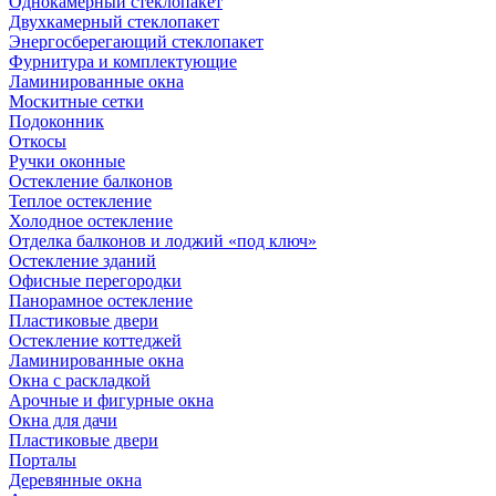
Однокамерный стеклопакет
Двухкамерный стеклопакет
Энергосберегающий стеклопакет
Фурнитура и комплектующие
Ламинированные окна
Москитные сетки
Подоконник
Откосы
Ручки оконные
Остекление балконов
Теплое остекление
Холодное остекление
Отделка балконов и лоджий «под ключ»
Остекление зданий
Офисные перегородки
Панорамное остекление
Пластиковые двери
Остекление коттеджей
Ламинированные окна
Окна с раскладкой
Арочные и фигурные окна
Окна для дачи
Пластиковые двери
Порталы
Деревянные окна