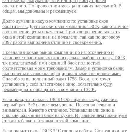
сантиметра, аккуратно, эстетично, и работу провёл
оперативно. По прошествии месяца никаких нареканий. В
общем, мы довольны и рекомендуем.
Долго думали в какую компанию по установке окон
обратиться...Друг посоветовал компанию ТЗСК, как отличное
соотношение цены и качества. Приняли решение заказать
окна в этой компании и не пожалели, так как по договору
2397 работа выполнена отлично и своевременно.
Проанализировав рынок компаний по изготовлению и
установке пластиковых окон я сделала выбор в пользу ТЗСК,
т.к предлагаемый ими оконный блок полностью
соответствовал моим требованиям. Замер и установка были
выполнены высококвалифицированными специалистами.
Спасибо за выполненный заказ 1758. Всем, кто хочет
установить у себя пластиковое окно, обязательно буду
рекомендовать обращаться в компанию ТЗСК.
Если окна, то только в ТЗСК! Обращаемся сюда уже не в
первый раз. Всё на высшем уровне. Персонал вежлив и
внимателен. Качество отличное. Устанавливали окно в
спальне, балконный блок на кухне. В дальнейшем планируем
стеклить балкон, и только в этой компании.
Если окна-то окна ТЗСК!!! Отличная работа. Сотрудники все