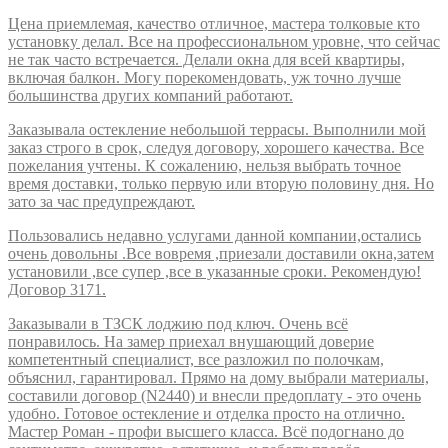
Цена приемлемая, качество отличное, мастера толковые кто
установку делал. Все на профессиональном уровне, что сейчас
не так часто встречается. Делали окна для всей квартиры,
включая балкон. Могу порекомендовать, уж точно лучше
большинства других компаний работают.
Заказывала остекление небольшой террасы. Выполнили мой
заказ строго в срок, следуя договору, хорошего качества. Все
пожелания учтены. К сожалению, нельзя выбрать точное
время доставки, только первую или вторую половину дня. Но
зато за час предупреждают.
Пользовались недавно услугами данной компании,остались
очень довольны .Все вовремя ,приезали доставили окна,затем
установили ,все супер ,все в указанные сроки. Рекомендую!
Договор 3171.
Заказывали в ТЗСК лоджию под ключ. Очень всё
понравилось. На замер приехал внушающий доверие
компетентный специалист, все разложил по полочкам,
объяснил, гарантировал. Прямо на дому выбрали материалы,
составили договор (N2440) и внесли предоплату - это очень
удобно. Готовое остекление и отделка просто на отлично.
Мастер Роман - профи высшего класса. Всё подогнано до