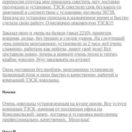
переносом отпуска мне пришлось сместить дату доставки
продукции и установки. ТЗСК сместило срок без каких-то
замечаний в соответствии с условиями договора 36738.
Бригада по установке приехада в назначенное времч и быстро
сделала свою работу. Однозначно рекомендую ТЗСК!!!
Заказал окно и дверь на балкон (заказ 2210), привезли
вовремя, целые, без трещин и следов ударов. На следующий
день пришли монтажники, установили за 2 часа, всё очень
слаженно, работали как роботы, знают своё дело! Всё
поставили ровно, теперь в комнате очень тепло и уютно,
крайне доволен, буду заказывать на кухню!
Окна доставили без проблем, монтажники установили
балконный блок и окно быстро и качественно, работой и
компанией ТЗСК довольны.
Наталья
Очень довольны установленным на кухне окном. Все услуги
компании ТЗСК, начиная от посещения офиса на
Комсомольской, замер, доставка и установка выполнены
профессионально, качественно. Молодцы!
Ольга М.