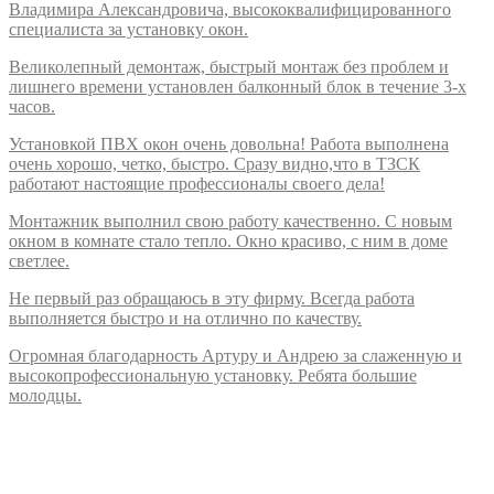
Владимира Александровича, высококвалифицированного
специалиста за установку окон.
Великолепный демонтаж, быстрый монтаж без проблем и
лишнего времени установлен балконный блок в течение 3-х
часов.
Установкой ПВХ окон очень довольна! Работа выполнена
очень хорошо, четко, быстро. Сразу видно,что в ТЗСК
работают настоящие профессионалы своего дела!
Монтажник выполнил свою работу качественно. С новым
окном в комнате стало тепло. Окно красиво, с ним в доме
светлее.
Не первый раз обращаюсь в эту фирму. Всегда работа
выполняется быстро и на отлично по качеству.
Огромная благодарность Артуру и Андрею за слаженную и
высокопрофессиональную установку. Ребята большие
молодцы.