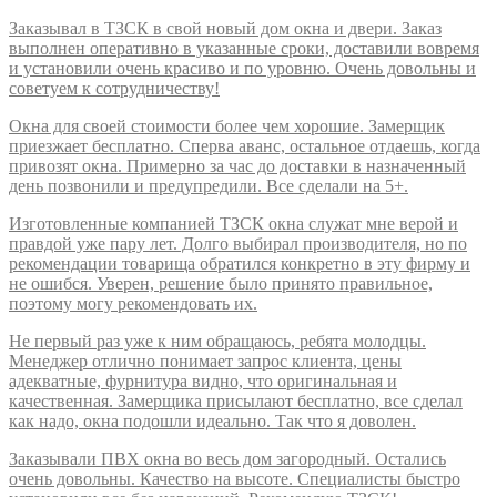
Заказывал в ТЗСК в свой новый дом окна и двери. Заказ
выполнен оперативно в указанные сроки, доставили вовремя
и установили очень красиво и по уровню. Очень довольны и
советуем к сотрудничеству!
Окна для своей стоимости более чем хорошие. Замерщик
приезжает бесплатно. Сперва аванс, остальное отдаешь, когда
привозят окна. Примерно за час до доставки в назначенный
день позвонили и предупредили. Все сделали на 5+.
Изготовленные компанией ТЗСК окна служат мне верой и
правдой уже пару лет. Долго выбирал производителя, но по
рекомендации товарища обратился конкретно в эту фирму и
не ошибся. Уверен, решение было принято правильное,
поэтому могу рекомендовать их.
Не первый раз уже к ним обращаюсь, ребята молодцы.
Менеджер отлично понимает запрос клиента, цены
адекватные, фурнитура видно, что оригинальная и
качественная. Замерщика присылают бесплатно, все сделал
как надо, окна подошли идеально. Так что я доволен.
Заказывали ПВХ окна во весь дом загородный. Остались
очень довольны. Качество на высоте. Специалисты быстро