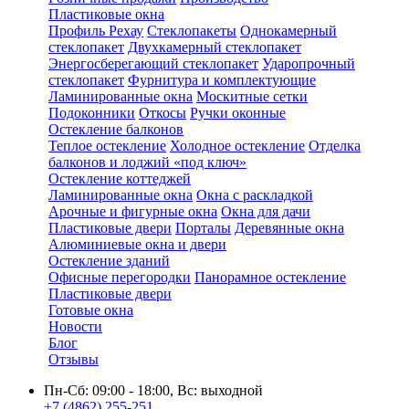
Пластиковые окна
Профиль Рехау
Стеклопакеты
Однокамерный
стеклопакет
Двухкамерный стеклопакет
Энергосберегающий стеклопакет
Ударопрочный
стеклопакет
Фурнитура и комплектующие
Ламинированные окна
Москитные сетки
Подоконники
Откосы
Ручки оконные
Остекление балконов
Теплое остекление
Холодное остекление
Отделка
балконов и лоджий «под ключ»
Остекление коттеджей
Ламинированные окна
Окна с раскладкой
Арочные и фигурные окна
Окна для дачи
Пластиковые двери
Порталы
Деревянные окна
Алюминиевые окна и двери
Остекление зданий
Офисные перегородки
Панорамное остекление
Пластиковые двери
Готовые окна
Новости
Блог
Отзывы
Пн-Сб: 09:00 - 18:00, Вс: выходной
+7 (4862) 255-251