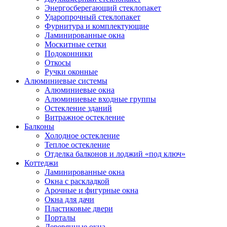
Энергосберегающий стеклопакет
Ударопрочный стеклопакет
Фурнитура и комплектующие
Ламинированные окна
Москитные сетки
Подоконники
Откосы
Ручки оконные
Алюминиевые системы
Алюминиевые окна
Алюминиевые входные группы
Остекление зданий
Витражное остекление
Балконы
Холодное остекление
Теплое остекление
Отделка балконов и лоджий «под ключ»
Коттеджи
Ламинированные окна
Окна с раскладкой
Арочные и фигурные окна
Окна для дачи
Пластиковые двери
Порталы
Деревянные окна