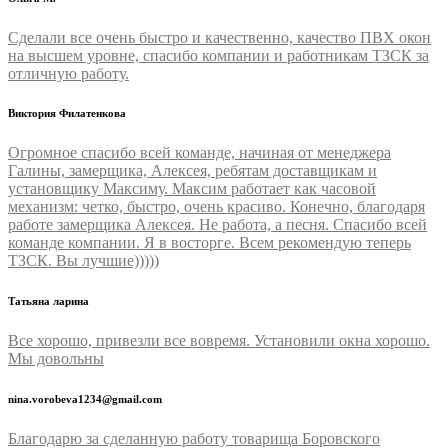
Сделали все очень быстро и качественно, качество ПВХ окон
на высшем уровне, спасибо компании и работникам ТЗСК за
отличную работу.
Виктория Филатенкова
Огромное спасибо всей команде, начиная от менеджера
Галины, замерщика, Алексея, ребятам доставщикам и
установщику Максиму. Максим работает как часовой
механизм: четко, быстро, очень красиво. Конечно, благодаря
работе замерщика Алексея. Не работа, а песня. Спасибо всей
команде компании. Я в восторге. Всем рекомендую теперь
ТЗСК. Вы лучшие)))))
Татьяна ларина
Все хорошо, привезли все вовремя. Установили окна хорошо.
Мы довольны
nina.vorobeva1234@gmail.com
Благодарю за сделанную работу товарища Боровского