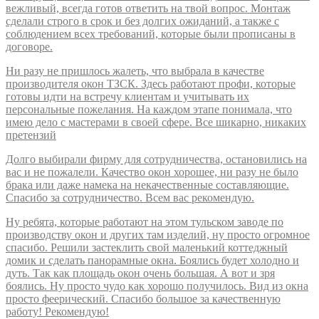
вежливый, всегда готов ответить на твой вопрос. Монтаж
сделали строго в срок и без долгих ожиданий, а также с
соблюдением всех требований, которые были прописаны в
договоре.
Ни разу не пришлось жалеть, что выбрала в качестве
производителя окон ТЗСК. Здесь работают профи, которые
готовы идти на встречу клиентам и учитывать их
персональные пожелания. На каждом этапе понимала, что
имею дело с мастерами в своей сфере. Все шикарно, никаких
претензий
Долго выбирали фирму для сотрудничества, остановились на
вас и не пожалели. Качество окон хорошее, ни разу не было
брака или даже намека на некачественные составляющие.
Спасибо за сотрудничество. Всем вас рекомендую.
Ну ребята, которые работают на этом тульском заводе по
производству окон и других там изделий, ну просто огромное
спасибо. Решили застеклить свой маленький коттеджный
домик и сделать панорамные окна. Боялись будет холодно и
дуть. Так как площадь окон очень большая. А вот и зря
боялись. Ну просто чудо как хорошо получилось. Вид из окна
просто феерический. Спасибо большое за качественную
работу! Рекомендую!