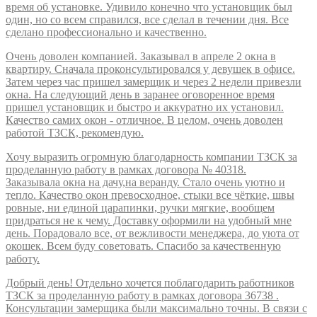
время об установке. Удивило конечно что установщик был
один, но со всем справился, все сделал в течении дня. Все
сделано профессионально и качественно.
Очень доволен компанией. Заказывал в апреле 2 окна в
квартиру. Сначала проконсультировался у девушек в офисе.
Затем через час пришел замерщик и через 2 недели привезли
окна. На следующий день в заранее оговоренное время
пришел установщик и быстро и аккуратно их установил.
Качество самих окон - отличное. В целом, очень доволен
работой ТЗСК, рекомендую.
Хочу выразить огромную благодарность компании ТЗСК за
проделанную работу в рамках договора № 40318.
Заказывала окна на дачу,на веранду. Стало очень уютно и
тепло. Качество окон превосходное, стыки все чёткие, швы
ровные, ни единой царапинки, ручки мягкие, вообщем
придраться не к чему. Доставку оформили на удобный мне
день. Порадовало все, от вежливости менеджера, до уюта от
окошек. Всем буду советовать. Спасибо за качественную
работу.
Добрый день! Отдельно хочется поблагодарить работников
ТЗСК за проделанную работу в рамках договора 36738 .
Консультации замерщика были максимально точны. В связи с