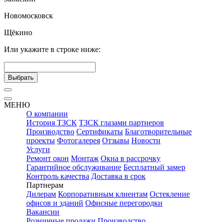
Новомосковск
Щёкино
Или укажите в строке ниже:
Выбрать
МЕНЮ
О компании
История ТЗСК
ТЗСК глазами партнеров
Производство
Сертификаты
Благотворительные
проекты
Фотогалерея
Отзывы
Новости
Услуги
Ремонт окон
Монтаж
Окна в рассрочку
Гарантийное обслуживание
Бесплатный замер
Контроль качества
Доставка в срок
Партнерам
Дилерам
Корпоративным клиентам
Остекление
офисов и зданий
Офисные перегородки
Вакансии
Розничные продажи
Производство