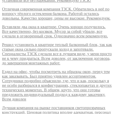
установили все без нареканий. Рекомендую ТЗСК!
Отличная современная компания ТЗСК. Обратились в неё по
вопросу тёплого остекления балкона. Работой остались
довольны. Качество хорошее, цены не высокие. Рекомендуем.
Вставляли два окна в квартире. Очень хорошо получилось.
Все качественно, без косяков. Мусор за собой убрали, все
сделали в оговоренный срок. Однозначно всем рекомендую.
Решил установить в квартире теплый балконный блок, так как
старые окна сильно пропускали холод и запотевали.
Специалисты ТЗСК сделали все в лучшем виде, у меня просто
не к чему придраться. Всем доволен, от заключения договора,
до завершения монтажных работ.
Ездил на офис, чтобы посмотреть на образцы окон, перед тем
как заказывать. Был приятно удивлен ассортиментом.
Сотрудники подробно объяснили, где, что и как, поскольку я
не особо разбирался в конфигурациях, стеклопакетах и других
технических моментах. В общем, круто, что они готовы
предложить индивидуальный подход к каждому заказчику.
Всем доволен
Лучшая компания на рынке поставщиков светопрозрачных
конструкций. Ценовая политика вполне адекватная, персонал