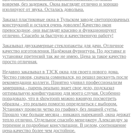
вовремя, без задержек. Окна выглядят отлично и хорошо
изолируют от звука. Осталась довольна.
Заказал пластиковые окна в Тульском заводе светопрозрачных
конструкций и остался очень доволен! Качество окон
превосходное, они выглядят красиво и функционируют
отлично. Спасибо за быструю и качественную работу!
Заказывал двухкамерные стеклопакеты для дачи. Отличное
качество изготовления. Надёжная фурнитура. По доставке и
установке претензий так же не имею. Цена за такое качество
просто отличная.
Недавно заказывал в ТЗСК окна для своего нового дома.
Честно говоря, сначала сомневался, но решил рискнуть после
рекомендации коллеги. Приятно удивил профессионализм
замерщика - парень реально знает свое дело, подсказал
оптимальную конфигурацию для моего случая. Особенно
порадовало, что в showroom можно вживую посмотреть
образцы - это реально помогло определиться с выбором.
Установку провели четко по графику, без лишней суеты.
Прошло уже больше месяца - никаких нареканий, окна держат
тепло отлично. Отдельное спасибо менеджеру Александру за
терпение и подробные консультации. В целом, соотношение
цена-качество более чем достойное.