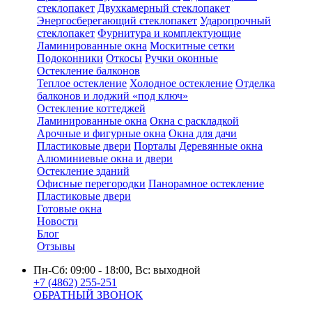
стеклопакет
Двухкамерный стеклопакет
Энергосберегающий стеклопакет
Ударопрочный
стеклопакет
Фурнитура и комплектующие
Ламинированные окна
Москитные сетки
Подоконники
Откосы
Ручки оконные
Остекление балконов
Теплое остекление
Холодное остекление
Отделка
балконов и лоджий «под ключ»
Остекление коттеджей
Ламинированные окна
Окна с раскладкой
Арочные и фигурные окна
Окна для дачи
Пластиковые двери
Порталы
Деревянные окна
Алюминиевые окна и двери
Остекление зданий
Офисные перегородки
Панорамное остекление
Пластиковые двери
Готовые окна
Новости
Блог
Отзывы
Пн-Сб: 09:00 - 18:00, Вс: выходной
+7 (4862) 255-251
ОБРАТНЫЙ ЗВОНОК