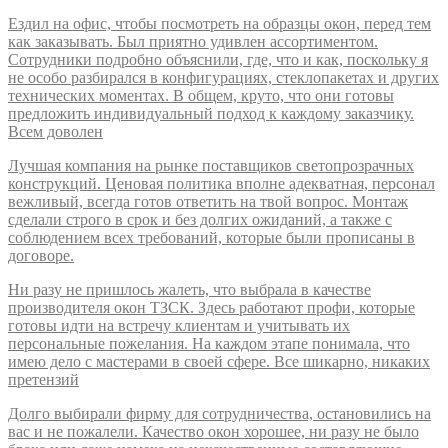
Ездил на офис, чтобы посмотреть на образцы окон, перед тем
как заказывать. Был приятно удивлен ассортиментом.
Сотрудники подробно объяснили, где, что и как, поскольку я
не особо разбирался в конфигурациях, стеклопакетах и других
технических моментах. В общем, круто, что они готовы
предложить индивидуальный подход к каждому заказчику.
Всем доволен
Лучшая компания на рынке поставщиков светопрозрачных
конструкций. Ценовая политика вполне адекватная, персонал
вежливый, всегда готов ответить на твой вопрос. Монтаж
сделали строго в срок и без долгих ожиданий, а также с
соблюдением всех требований, которые были прописаны в
договоре.
Ни разу не пришлось жалеть, что выбрала в качестве
производителя окон ТЗСК. Здесь работают профи, которые
готовы идти на встречу клиентам и учитывать их
персональные пожелания. На каждом этапе понимала, что
имею дело с мастерами в своей сфере. Все шикарно, никаких
претензий
Долго выбирали фирму для сотрудничества, остановились на
вас и не пожалели. Качество окон хорошее, ни разу не было