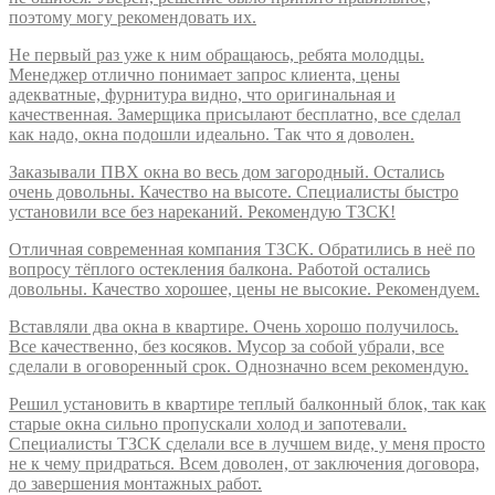
поэтому могу рекомендовать их.
Не первый раз уже к ним обращаюсь, ребята молодцы.
Менеджер отлично понимает запрос клиента, цены
адекватные, фурнитура видно, что оригинальная и
качественная. Замерщика присылают бесплатно, все сделал
как надо, окна подошли идеально. Так что я доволен.
Заказывали ПВХ окна во весь дом загородный. Остались
очень довольны. Качество на высоте. Специалисты быстро
установили все без нареканий. Рекомендую ТЗСК!
Отличная современная компания ТЗСК. Обратились в неё по
вопросу тёплого остекления балкона. Работой остались
довольны. Качество хорошее, цены не высокие. Рекомендуем.
Вставляли два окна в квартире. Очень хорошо получилось.
Все качественно, без косяков. Мусор за собой убрали, все
сделали в оговоренный срок. Однозначно всем рекомендую.
Решил установить в квартире теплый балконный блок, так как
старые окна сильно пропускали холод и запотевали.
Специалисты ТЗСК сделали все в лучшем виде, у меня просто
не к чему придраться. Всем доволен, от заключения договора,
до завершения монтажных работ.