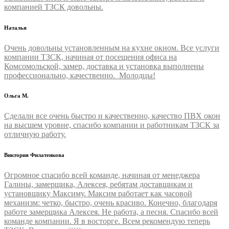
компанией ТЗСК довольны.
Наталья
Очень довольны установленным на кухне окном. Все услуги
компании ТЗСК, начиная от посещения офиса на
Комсомольской, замер, доставка и установка выполнены
профессионально, качественно. Молодцы!
Ольга М.
Сделали все очень быстро и качественно, качество ПВХ окон
на высшем уровне, спасибо компании и работникам ТЗСК за
отличную работу.
Виктория Филатенкова
Огромное спасибо всей команде, начиная от менеджера
Галины, замерщика, Алексея, ребятам доставщикам и
установщику Максиму. Максим работает как часовой
механизм: четко, быстро, очень красиво. Конечно, благодаря
работе замерщика Алексея. Не работа, а песня. Спасибо всей
команде компании. Я в восторге. Всем рекомендую теперь