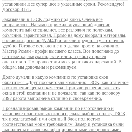
установили ,все супер ,все в указанные сроки. Рекомендую!
Договор 3171.
Заказывали в ТЗСК лоджию под ключ. Очень всё
понравилось. На замер приехал внушающий доверие
компетентный специалист, все разложил по полочкам,
объяснил, гарантировал. Прямо на дому выбрали материалы,
составили договор (N2440) и внесли предоплату - это очень
удобно. Готовое остекление и отделка просто на отлично.
Мастер Роман - профи высшего класса. Всё подогнано до
сантиметра, аккуратно, эстетично, и работу провёл
оперативно. По прошествии месяца никаких нареканий. В
общем, мы довольны и рекомендуем.
Долго думали в какую компанию по установке окон
обратиться...Друг посоветовал компанию ТЗСК, как отличное
соотношение цены и качества. Приняли решение заказать
окна в этой компании и не пожалели, так как по договору
2397 работа выполнена отлично и своевременно.
Проанализировав рынок компаний по изготовлению и
установке пластиковых окон я сделала выбор в пользу ТЗСК,
т.к предлагаемый ими оконный блок полностью
соответствовал моим требованиям. Замер и установка были
выполнены высококвалифицированными специалистами.