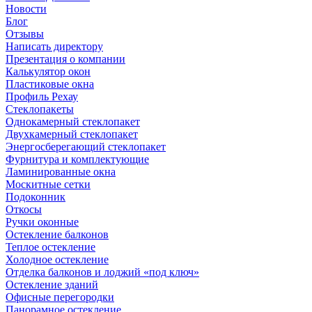
Новости
Блог
Отзывы
Написать директору
Презентация о компании
Калькулятор окон
Пластиковые окна
Профиль Рехау
Стеклопакеты
Однокамерный стеклопакет
Двухкамерный стеклопакет
Энергосберегающий стеклопакет
Фурнитура и комплектующие
Ламинированные окна
Москитные сетки
Подоконник
Откосы
Ручки оконные
Остекление балконов
Теплое остекление
Холодное остекление
Отделка балконов и лоджий «под ключ»
Остекление зданий
Офисные перегородки
Панорамное остекление