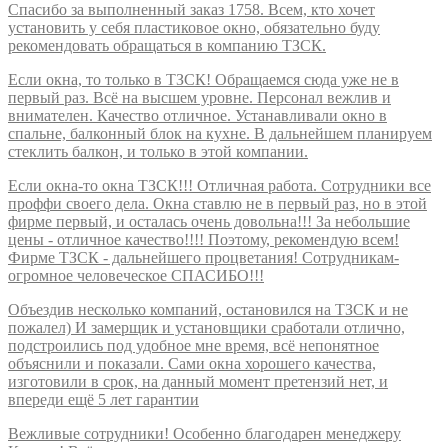
Спасибо за выполненный заказ 1758. Всем, кто хочет
установить у себя пластиковое окно, обязательно буду
рекомендовать обращаться в компанию ТЗСК.
Если окна, то только в ТЗСК! Обращаемся сюда уже не в
первый раз. Всё на высшем уровне. Персонал вежлив и
внимателен. Качество отличное. Устанавливали окно в
спальне, балконный блок на кухне. В дальнейшем планируем
стеклить балкон, и только в этой компании.
Если окна-то окна ТЗСК!!! Отличная работа. Сотрудники все
проффи своего дела. Окна ставлю не в первый раз, но в этой
фирме первый, и осталась очень довольна!!! За небольшие
цены - отличное качество!!!! Поэтому, рекомендую всем!
Фирме ТЗСК - дальнейшего процветания! Сотрудникам-
огромное человеческое СПАСИБО!!!
Объездив несколько компаний, остановился на ТЗСК и не
пожалел) И замерщик и установщики сработали отлично,
подстроились под удобное мне время, всё непонятное
объяснили и показали. Сами окна хорошего качества,
изготовили в срок, на данный момент претензий нет, и
впереди ещё 5 лет гарантии
Вежливые сотрудники! Особенно благодарен менеджеру