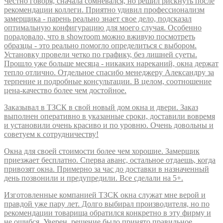
Честно говоря, сначала сомневался, но решил рискнуть после
рекомендации коллеги. Приятно удивил профессионализм
замерщика - парень реально знает свое дело, подсказал
оптимальную конфигурацию для моего случая. Особенно
порадовало, что в showroom можно вживую посмотреть
образцы - это реально помогло определиться с выбором.
Установку провели четко по графику, без лишней суеты.
Прошло уже больше месяца - никаких нареканий, окна держат
тепло отлично. Отдельное спасибо менеджеру Александру за
терпение и подробные консультации. В целом, соотношение
цена-качество более чем достойное.
Заказывал в ТЗСК в свой новый дом окна и двери. Заказ
выполнен оперативно в указанные сроки, доставили вовремя
и установили очень красиво и по уровню. Очень довольны и
советуем к сотрудничеству!
Окна для своей стоимости более чем хорошие. Замерщик
приезжает бесплатно. Сперва аванс, остальное отдаешь, когда
привозят окна. Примерно за час до доставки в назначенный
день позвонили и предупредили. Все сделали на 5+.
Изготовленные компанией ТЗСК окна служат мне верой и
правдой уже пару лет. Долго выбирал производителя, но по
рекомендации товарища обратился конкретно в эту фирму и
не ошибся. Уверен, решение было принято правильное,