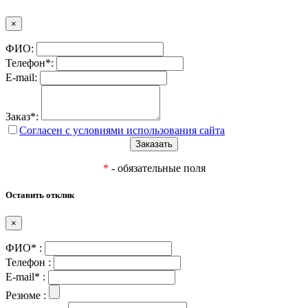
×
ФИО:
Телефон*:
E-mail:
Заказ*:
Согласен с условиями использования сайта
*
- обязательные поля
Оставить отклик
×
ФИО* :
Телефон :
E-mail* :
Резюме :