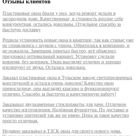
Отзывы клиентов
Пластиковые окна брали у них, когда ремонт делали в
загородном доме. Качественные, и стоимость вполне себе
конкурентная, остались довольны. Отдельное спасибо за
быструю доставку
Решила установить новые окна в квартире, так как старые уже
не справлялись с шумом с улицы. Обратилась в компанию, и
не пожалела. Замерщик приехал быстро, всё объяснил,
предложил оптимальный вариант. Установку сделали
вовремя, без задержек. Окна выглядят отлично и хорошо
изолируют от звука. Осталась довольна.
Заказал пластиковые окна в Тульском заводе светопрозрачных
конструкций и остался очень доволен! Качество окон
превосходное, они выглядят красиво и функционируют
отлично. Спасибо за быструю и качественную работу!
Заказывал двухкамерные стеклопакеты для дачи. Отличное
качество изготовления. Надёжная фурнитура. По доставке и
установке претензий так же не имею. Цена за такое качество
просто отличная.
Недавно заказывал в ТЗСК окна для своего нового дома.