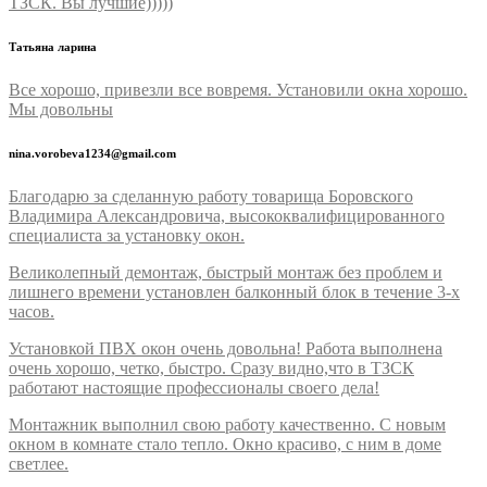
ТЗСК. Вы лучшие)))))
Татьяна ларина
Все хорошо, привезли все вовремя. Установили окна хорошо.
Мы довольны
nina.vorobeva1234@gmail.com
Благодарю за сделанную работу товарища Боровского
Владимира Александровича, высококвалифицированного
специалиста за установку окон.
Великолепный демонтаж, быстрый монтаж без проблем и
лишнего времени установлен балконный блок в течение 3-х
часов.
Установкой ПВХ окон очень довольна! Работа выполнена
очень хорошо, четко, быстро. Сразу видно,что в ТЗСК
работают настоящие профессионалы своего дела!
Монтажник выполнил свою работу качественно. С новым
окном в комнате стало тепло. Окно красиво, с ним в доме
светлее.