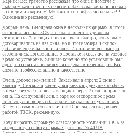
Карине! Всё грамотно рассказала про окна и помогла с
выбором качественных решений! Заказывал окна не первый
раз, в дом и квартиру! Монтажники профессиональные!!!
Однозначно рекомендую!
Добрый день! Выбирала окна в нескольких фирмах, в итоге
остановились на ТЗСК, т.к. были приятно удивлены
стоимостью. Замерщик приехал очень быстро, изначально
договаривались на два окна, но в итоге замера и скидок
добавили ещё и балконный блок. Изготовили все быстро,
отзвонились, договорились о доставке и сразу же на удобное
время об установке. Удивило конечно что установщик был
один, но со всем справился, все сделал в течении дня. Все
сделано профессионально и качественно.
Очень доволен компанией. Заказывал в апреле 2 окна в
квартиру. Сначала проконсультировался у девушек в офисе.
Затем через час пришел замерщик и через 2 недели привезли
окна. На следующий день в заранее оговоренное время
пришел установщик и быстро и аккуратно их установил.
Качество самих окон - отличное. В целом, очень доволен
работой ТЗСК, рекомендую.
Хочу выразить огромную благодарность компании ТЗСК за
проделанную работу в рамках договора № 40318.
Заказывала окна на дачу,на веранду. Стало очень уютно и