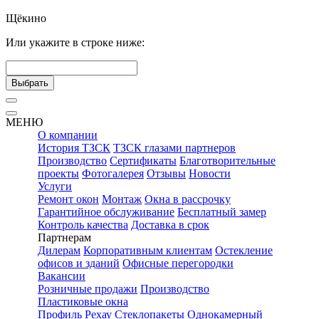
Щёкино
Или укажите в строке ниже:
Выбрать
МЕНЮ
О компании
История ТЗСК
ТЗСК глазами партнеров
Производство
Сертификаты
Благотворительные
проекты
Фотогалерея
Отзывы
Новости
Услуги
Ремонт окон
Монтаж
Окна в рассрочку
Гарантийное обслуживание
Бесплатный замер
Контроль качества
Доставка в срок
Партнерам
Дилерам
Корпоративным клиентам
Остекление
офисов и зданий
Офисные перегородки
Вакансии
Розничные продажи
Производство
Пластиковые окна
Профиль Рехау
Стеклопакеты
Однокамерный