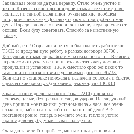
Заказывала окна на дачу,на веранду. Стало очень уютно и
тепло. Качество окон превосходное, стыки все чёткие, швы
ровные, ни единой царапинки, ручки мягкие, вообщем
придраться не к чему. Доставку оформили на удобный мне
день. Порадовало все, от вежливости менеджера, до уюта от
окошек. Всем буду советовать. Спасибо за качественную
работу.
Добрый день! Отдельно хочется поблагодарить работников
ТЗСК за проделанную работу в рамках договора 36738 .
Консультации замерщика были максимально точны. В связи с
переносом отпуска мне пришлось сместить дату доставки
продукции и установки. ТЗСК сместило срок без каких-то
замечаний в соответствии с условиями договора 36738.
Бригада по установке приехада в назначенное времч и быстро
сделала свою работу. Однозначно рекомендую ТЗСК!!!
Заказал окно и дверь на балкон (заказ 2210), привезли
вовремя, целые, без трещин и следов ударов. На следующий
день пришли монтажники, установили за 2 часа, всё очень
слаженно, работали как роботы, знают своё дело! Всё
поставили ровно, теперь в комнате очень тепло и уютно,
крайне доволен, буду заказывать на кухню!
Окна доставили без проблем, монтажники установили