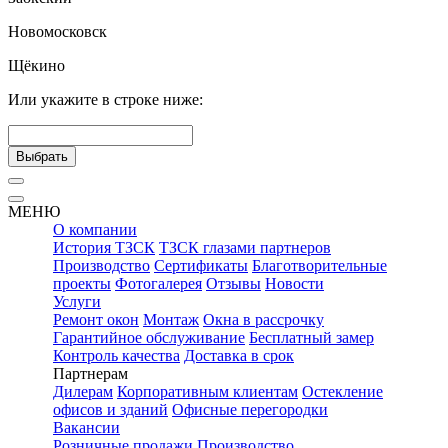
Новомосковск
Щёкино
Или укажите в строке ниже:
Выбрать
МЕНЮ
О компании
История ТЗСК
ТЗСК глазами партнеров
Производство
Сертификаты
Благотворительные
проекты
Фотогалерея
Отзывы
Новости
Услуги
Ремонт окон
Монтаж
Окна в рассрочку
Гарантийное обслуживание
Бесплатный замер
Контроль качества
Доставка в срок
Партнерам
Дилерам
Корпоративным клиентам
Остекление
офисов и зданий
Офисные перегородки
Вакансии
Розничные продажи
Производство