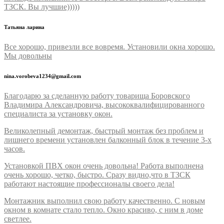
ТЗСК. Вы лучшие)))))
Татьяна ларина
Все хорошо, привезли все вовремя. Установили окна хорошо.
Мы довольны
nina.vorobeva1234@gmail.com
Благодарю за сделанную работу товарища Боровского
Владимира Александровича, высококвалифицированного
специалиста за установку окон.
Великолепный демонтаж, быстрый монтаж без проблем и
лишнего времени установлен балконный блок в течение 3-х
часов.
Установкой ПВХ окон очень довольна! Работа выполнена
очень хорошо, четко, быстро. Сразу видно,что в ТЗСК
работают настоящие профессионалы своего дела!
Монтажник выполнил свою работу качественно. С новым
окном в комнате стало тепло. Окно красиво, с ним в доме
светлее.