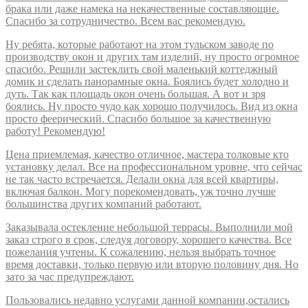
брака или даже намека на некачественные составляющие.
Спасибо за сотрудничество. Всем вас рекомендую.
Ну ребята, которые работают на этом тульском заводе по
производству окон и других там изделий, ну просто огромное
спасибо. Решили застеклить свой маленький коттеджный
домик и сделать панорамные окна. Боялись будет холодно и
дуть. Так как площадь окон очень большая. А вот и зря
боялись. Ну просто чудо как хорошо получилось. Вид из окна
просто феерический. Спасибо большое за качественную
работу! Рекомендую!
Цена приемлемая, качество отличное, мастера толковые кто
установку делал. Все на профессиональном уровне, что сейчас
не так часто встречается. Делали окна для всей квартиры,
включая балкон. Могу порекомендовать, уж точно лучше
большинства других компаний работают.
Заказывала остекление небольшой террасы. Выполнили мой
заказ строго в срок, следуя договору, хорошего качества. Все
пожелания учтены. К сожалению, нельзя выбрать точное
время доставки, только первую или вторую половину дня. Но
зато за час предупреждают.
Пользовались недавно услугами данной компании,остались