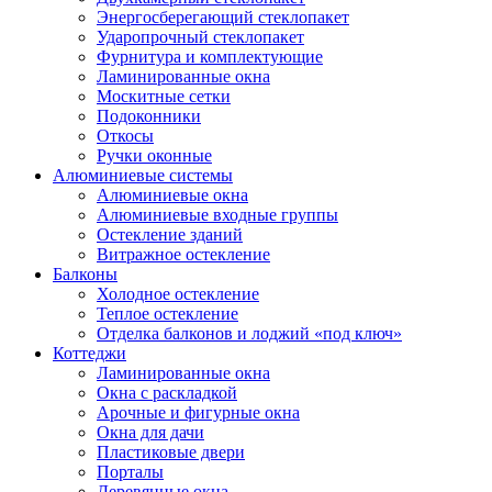
Энергосберегающий стеклопакет
Ударопрочный стеклопакет
Фурнитура и комплектующие
Ламинированные окна
Москитные сетки
Подоконники
Откосы
Ручки оконные
Алюминиевые системы
Алюминиевые окна
Алюминиевые входные группы
Остекление зданий
Витражное остекление
Балконы
Холодное остекление
Теплое остекление
Отделка балконов и лоджий «под ключ»
Коттеджи
Ламинированные окна
Окна с раскладкой
Арочные и фигурные окна
Окна для дачи
Пластиковые двери
Порталы
Деревянные окна