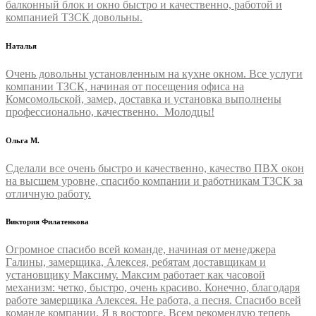
балконный блок и окно быстро и качественно, работой и
компанией ТЗСК довольны.
Наталья
Очень довольны установленным на кухне окном. Все услуги
компании ТЗСК, начиная от посещения офиса на
Комсомольской, замер, доставка и установка выполнены
профессионально, качественно. Молодцы!
Ольга М.
Сделали все очень быстро и качественно, качество ПВХ окон
на высшем уровне, спасибо компании и работникам ТЗСК за
отличную работу.
Виктория Филатенкова
Огромное спасибо всей команде, начиная от менеджера
Галины, замерщика, Алексея, ребятам доставщикам и
установщику Максиму. Максим работает как часовой
механизм: четко, быстро, очень красиво. Конечно, благодаря
работе замерщика Алексея. Не работа, а песня. Спасибо всей
команде компании. Я в восторге. Всем рекомендую теперь