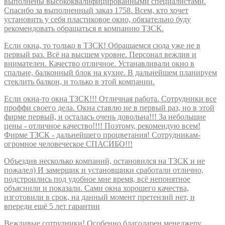
выполнены высококвалифицированными специалистами.
Спасибо за выполненный заказ 1758. Всем, кто хочет
установить у себя пластиковое окно, обязательно буду
рекомендовать обращаться в компанию ТЗСК.
Если окна, то только в ТЗСК! Обращаемся сюда уже не в
первый раз. Всё на высшем уровне. Персонал вежлив и
внимателен. Качество отличное. Устанавливали окно в
спальне, балконный блок на кухне. В дальнейшем планируем
стеклить балкон, и только в этой компании.
Если окна-то окна ТЗСК!!! Отличная работа. Сотрудники все
проффи своего дела. Окна ставлю не в первый раз, но в этой
фирме первый, и осталась очень довольна!!! За небольшие
цены - отличное качество!!!! Поэтому, рекомендую всем!
Фирме ТЗСК - дальнейшего процветания! Сотрудникам-
огромное человеческое СПАСИБО!!!
Объездив несколько компаний, остановился на ТЗСК и не
пожалел) И замерщик и установщики сработали отлично,
подстроились под удобное мне время, всё непонятное
объяснили и показали. Сами окна хорошего качества,
изготовили в срок, на данный момент претензий нет, и
впереди ещё 5 лет гарантии
Вежливые сотрудники! Особенно благодарен менеджеру