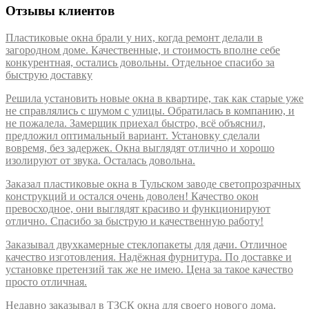
Отзывы клиентов
Пластиковые окна брали у них, когда ремонт делали в
загородном доме. Качественные, и стоимость вполне себе
конкурентная, остались довольны. Отдельное спасибо за
быструю доставку
Решила установить новые окна в квартире, так как старые уже
не справлялись с шумом с улицы. Обратилась в компанию, и
не пожалела. Замерщик приехал быстро, всё объяснил,
предложил оптимальный вариант. Установку сделали
вовремя, без задержек. Окна выглядят отлично и хорошо
изолируют от звука. Осталась довольна.
Заказал пластиковые окна в Тульском заводе светопрозрачных
конструкций и остался очень доволен! Качество окон
превосходное, они выглядят красиво и функционируют
отлично. Спасибо за быструю и качественную работу!
Заказывал двухкамерные стеклопакеты для дачи. Отличное
качество изготовления. Надёжная фурнитура. По доставке и
установке претензий так же не имею. Цена за такое качество
просто отличная.
Недавно заказывал в ТЗСК окна для своего нового дома.