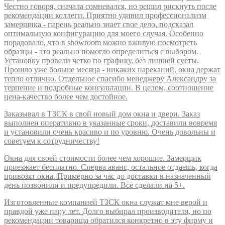
Честно говоря, сначала сомневался, но решил рискнуть после
рекомендации коллеги. Приятно удивил профессионализм
замерщика - парень реально знает свое дело, подсказал
оптимальную конфигурацию для моего случая. Особенно
порадовало, что в showroom можно вживую посмотреть
образцы - это реально помогло определиться с выбором.
Установку провели четко по графику, без лишней суеты.
Прошло уже больше месяца - никаких нареканий, окна держат
тепло отлично. Отдельное спасибо менеджеру Александру за
терпение и подробные консультации. В целом, соотношение
цена-качество более чем достойное.
Заказывал в ТЗСК в свой новый дом окна и двери. Заказ
выполнен оперативно в указанные сроки, доставили вовремя
и установили очень красиво и по уровню. Очень довольны и
советуем к сотрудничеству!
Окна для своей стоимости более чем хорошие. Замерщик
приезжает бесплатно. Сперва аванс, остальное отдаешь, когда
привозят окна. Примерно за час до доставки в назначенный
день позвонили и предупредили. Все сделали на 5+.
Изготовленные компанией ТЗСК окна служат мне верой и
правдой уже пару лет. Долго выбирал производителя, но по
рекомендации товарища обратился конкретно в эту фирму и