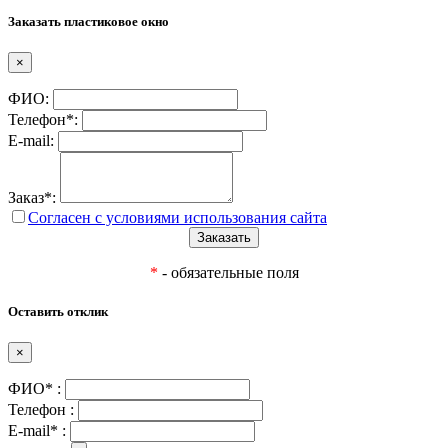
Заказать пластиковое окно
×
ФИО:
Телефон*:
E-mail:
Заказ*:
Согласен с условиями использования сайта
*
- обязательные поля
Оставить отклик
×
ФИО* :
Телефон :
E-mail* :