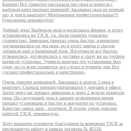
Карине! Всё грамотно рассказала про окна и помогла с
выбором качественных решений! Заказывал окна не первый
раз, в дом и квартиру! Монтажники профессиональные!!!
Однозначно рекомендую!
Добрый день! Выбирала окна в нескольких фирмах, в итоге
остановились на ТЗСК, т.к. были приятно удивлены
стоимостью. Замерщик приехал очень быстро, изначально
договаривались на два окна, но в итоге замера и скидок
добавили ещё и балконный блок. Изготовили все быстро,
отзвонились, договорились о доставке и сразу же на удобное
время об установке. Удивило конечно что установщик был
один, но со всем справился, все сделал в течении дня. Все
сделано профессионально и качественно.
Очень доволен компанией. Заказывал в апреле 2 окна в
квартиру. Сначала проконсультировался у девушек в офисе.
Затем через час пришел замерщик и через 2 недели привезли
окна. На следующий день в заранее оговоренное время
пришел установщик и быстро и аккуратно их установил.
Качество самих окон - отличное. В целом, очень доволен
работой ТЗСК, рекомендую.
Хочу выразить огромную благодарность компании ТЗСК за
проделанную работу в рамках договора № 40318.