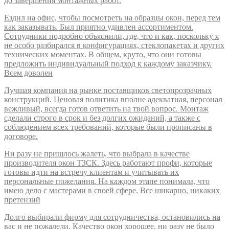
до завершения монтажных работ.
Ездил на офис, чтобы посмотреть на образцы окон, перед тем
как заказывать. Был приятно удивлен ассортиментом.
Сотрудники подробно объяснили, где, что и как, поскольку я
не особо разбирался в конфигурациях, стеклопакетах и других
технических моментах. В общем, круто, что они готовы
предложить индивидуальный подход к каждому заказчику.
Всем доволен
Лучшая компания на рынке поставщиков светопрозрачных
конструкций. Ценовая политика вполне адекватная, персонал
вежливый, всегда готов ответить на твой вопрос. Монтаж
сделали строго в срок и без долгих ожиданий, а также с
соблюдением всех требований, которые были прописаны в
договоре.
Ни разу не пришлось жалеть, что выбрала в качестве
производителя окон ТЗСК. Здесь работают профи, которые
готовы идти на встречу клиентам и учитывать их
персональные пожелания. На каждом этапе понимала, что
имею дело с мастерами в своей сфере. Все шикарно, никаких
претензий
Долго выбирали фирму для сотрудничества, остановились на
вас и не пожалели. Качество окон хорошее, ни разу не было