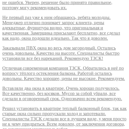
не ошибся. Уверен, решение было принято правильное,
поэтому могу рекомендовать их.
Не первый раз уже к ним обращаюсь, ребята молодцы.
Менеджер отлично понимает запрос клиента, цены
адекватные, фурнитура видно, что оригинальная и
качественная. Замерщика присылают бесплатно, все сделал
как надо, окна подошли идеально. Так что я доволен.
Заказывали ПВХ окна во весь дом загородный. Остались
очень довольны. Качество на высоте. Специалисты быстро
установили все без нареканий. Рекомендую ТЗСК!
Отличная современная компания ТЗСК. Обратились в неё по
вопросу тёплого остекления балкона. Работой остались
довольны. Качество хорошее, цены не высокие. Рекомендуем.
Вставляли два окна в квартире. Очень хорошо получилось.
Все качественно, без косяков. Мусор за собой убрали, все
сделали в оговоренный срок. Однозначно всем рекомендую.
Решил установить в квартире теплый балконный блок, так как
старые окна сильно пропускали холод и запотевали.
Специалисты ТЗСК сделали все в лучшем виде, у меня просто
не к чему придраться. Всем доволен, от заключения договора,