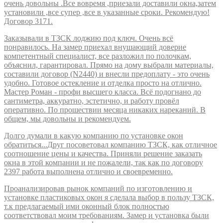
очень довольны .Все вовремя ,приезали доставили окна,затем
установили ,все супер ,все в указанные сроки. Рекомендую!
Договор 3171.
Заказывали в ТЗСК лоджию под ключ. Очень всё
понравилось. На замер приехал внушающий доверие
компетентный специалист, все разложил по полочкам,
объяснил, гарантировал. Прямо на дому выбрали материалы,
составили договор (N2440) и внесли предоплату - это очень
удобно. Готовое остекление и отделка просто на отлично.
Мастер Роман - профи высшего класса. Всё подогнано до
сантиметра, аккуратно, эстетично, и работу провёл
оперативно. По прошествии месяца никаких нареканий. В
общем, мы довольны и рекомендуем.
Долго думали в какую компанию по установке окон
обратиться...Друг посоветовал компанию ТЗСК, как отличное
соотношение цены и качества. Приняли решение заказать
окна в этой компании и не пожалели, так как по договору
2397 работа выполнена отлично и своевременно.
Проанализировав рынок компаний по изготовлению и
установке пластиковых окон я сделала выбор в пользу ТЗСК,
т.к предлагаемый ими оконный блок полностью
соответствовал моим требованиям. Замер и установка были