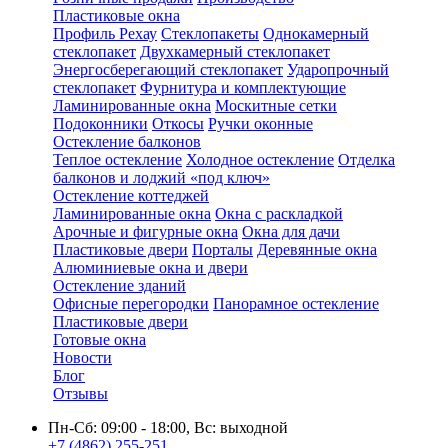
Пластиковые окна
Профиль Рехау
Стеклопакеты
Однокамерный
стеклопакет
Двухкамерный стеклопакет
Энергосберегающий стеклопакет
Ударопрочный
стеклопакет
Фурнитура и комплектующие
Ламинированные окна
Москитные сетки
Подоконники
Откосы
Ручки оконные
Остекление балконов
Теплое остекление
Холодное остекление
Отделка
балконов и лоджий «под ключ»
Остекление коттеджей
Ламинированные окна
Окна с раскладкой
Арочные и фигурные окна
Окна для дачи
Пластиковые двери
Порталы
Деревянные окна
Алюминиевые окна и двери
Остекление зданий
Офисные перегородки
Панорамное остекление
Пластиковые двери
Готовые окна
Новости
Блог
Отзывы
Пн-Сб: 09:00 - 18:00, Вс: выходной
+7 (4862) 255-251