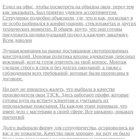
Ездил на офис, чтобы посмотреть на образцы окон, перед тем
как заказывать. Был приятно удивлен ассортиментом.
Сотрудники подробно объяснили, где, что и как, поскольку я
не особо разбирался в конфигурациях, стеклопакетах и других
технических моментах. В общем, круто, что они готовы
предложить индивидуальный подход к каждому заказчику.
Всем доволен
Лучшая компания на рынке поставщиков светопрозрачных
конструкций. Ценовая политика вполне адекватная, персонал
вежливый, всегда готов ответить на твой вопрос. Монтаж
сделали строго в срок и без долгих ожиданий, а также с
соблюдением всех требований, которые были прописаны в
договоре.
Ни разу не пришлось жалеть, что выбрала в качестве
производителя окон ТЗСК. Здесь работают профи, которые
готовы идти на встречу клиентам и учитывать их
персональные пожелания. На каждом этапе понимала, что
имею дело с мастерами в своей сфере. Все шикарно, никаких
претензий
Долго выбирали фирму для сотрудничества, остановились на
вас и не пожалели. Качество окон хорошее, ни разу не было
брака или даже намека на некачественные составляющие.