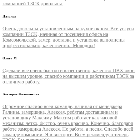
компанией ТЗСК довольны.
Наталья
Очень довольны установленным на кухне окном. Все услуги
компании ТЗСК, начиная от посещения офиса на
Комсомольской, замер, доставка и установка выполнены
профессионально, качественно. Молодцы!
Ольга М.
Сделали все очень быстро и качественно, качество ПВХ окон
на высшем уровне, спасибо компании и работникам ТЗСК за
отличную работу.
Виктория Филатенкова
Огромное спасибо всей команде, начиная от менеджера
Галины, замерщика, Алексея, ребятам доставщикам и
установщику Максиму. Максим работает как часовой
механизм: четко, быстро, очень красиво. Конечно, благодаря
работе замерщика Алексея. Не работа, а песня. Спасибо всей
команде компании. Я в восторге. Всем рекомендую теперь