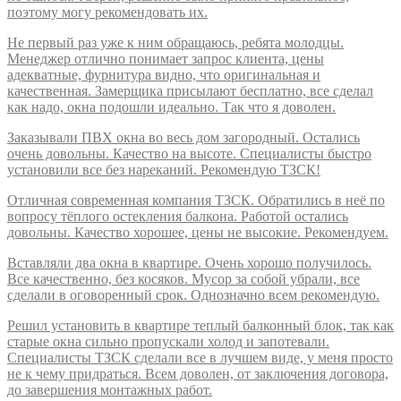
поэтому могу рекомендовать их.
Не первый раз уже к ним обращаюсь, ребята молодцы.
Менеджер отлично понимает запрос клиента, цены
адекватные, фурнитура видно, что оригинальная и
качественная. Замерщика присылают бесплатно, все сделал
как надо, окна подошли идеально. Так что я доволен.
Заказывали ПВХ окна во весь дом загородный. Остались
очень довольны. Качество на высоте. Специалисты быстро
установили все без нареканий. Рекомендую ТЗСК!
Отличная современная компания ТЗСК. Обратились в неё по
вопросу тёплого остекления балкона. Работой остались
довольны. Качество хорошее, цены не высокие. Рекомендуем.
Вставляли два окна в квартире. Очень хорошо получилось.
Все качественно, без косяков. Мусор за собой убрали, все
сделали в оговоренный срок. Однозначно всем рекомендую.
Решил установить в квартире теплый балконный блок, так как
старые окна сильно пропускали холод и запотевали.
Специалисты ТЗСК сделали все в лучшем виде, у меня просто
не к чему придраться. Всем доволен, от заключения договора,
до завершения монтажных работ.