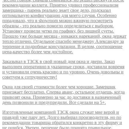
рекомендации коллеги. Приятно удивил профессионализм
замерщика - парень реально знает свое дело, подсказал
оптимальную конфигурацию для моего случая. Особенно
порадовало, что в showroom можно вживую посмотреть
образцы - это реально помогло определиться с выбором.
Установку провели четко по графику, без лишней суеты.
Прошло уже больше месяца - никаких нареканий, окна держат
тепло отлично. Отдельное спасибо менеджеру Александру за
терпение и подробные консультации. В целом, соотношение
цена-качество более чем достойное.
Заказывал в ТЗСК в свой новый дом окна и двери. Заказ
выполнен оперативно в указанные сроки, доставили вовремя
и установили очень красиво и по уровню. Очень довольны и
советуем к сотрудничеству!
Окна для своей стоимости более чем хорошие. Замерщик
приезжает бесплатно. Сперва аванс, остальное отдаешь, когда
привозят окна. Примерно за час до доставки в назначенный
день позвонили и предупредили. Все сделали на 5+.
Изготовленные компанией ТЗСК окна служат мне верой и
правдой уже пару лет. Долго выбирал производителя, но по
рекомендации товарища обратился конкретно в эту фирму и
не ошибся. Уверен, решение было принято правильное,