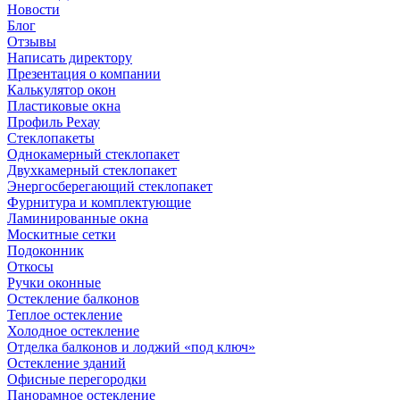
Новости
Блог
Отзывы
Написать директору
Презентация о компании
Калькулятор окон
Пластиковые окна
Профиль Рехау
Стеклопакеты
Однокамерный стеклопакет
Двухкамерный стеклопакет
Энергосберегающий стеклопакет
Фурнитура и комплектующие
Ламинированные окна
Москитные сетки
Подоконник
Откосы
Ручки оконные
Остекление балконов
Теплое остекление
Холодное остекление
Отделка балконов и лоджий «под ключ»
Остекление зданий
Офисные перегородки
Панорамное остекление