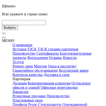
Щёкино
Или укажите в строке ниже:
Выбрать
МЕНЮ
О компании
История ТЗСК
ТЗСК глазами партнеров
Производство
Сертификаты
Благотворительные
проекты
Фотогалерея
Отзывы
Новости
Услуги
Ремонт окон
Монтаж
Окна в рассрочку
Гарантийное обслуживание
Бесплатный замер
Контроль качества
Доставка в срок
Партнерам
Дилерам
Корпоративным клиентам
Остекление
офисов и зданий
Офисные перегородки
Вакансии
Розничные продажи
Производство
Пластиковые окна
Профиль Рехау
Стеклопакеты
Однокамерный