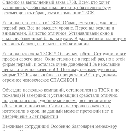
Спасибо за выполненный заказ 1758. Всем, кто хочет
установить у себя пластиковое окно, обязательно буду
рекомендовать обращаться в компанию ТЗСК.
Если окна, то только в ТЗСК! Обращаемся сюда уже не в
первый раз. Всё на высшем уровне. Персонал вежлив и
внимателен. Качество отличное. Устанавливали окно в
спальне, балконный блок на кухне. В дальнейшем планируем
стеклить балкон, и только в этой компании.
Если окна-то окна ТЗСК!!! Отличная работа. Сотрудники все
проффи своего дела. Окна ставлю не в первый раз, но в этой
фирме первый, и осталась очень довольна!!! За небольшие
цены - отличное качество!!!! Поэтому, рекомендую всем!
Фирме ТЗСК - дальнейшего процветания! Сотрудникам-
огромное человеческое СПАСИБО!!!
Объездив несколько компаний, остановился на ТЗСК и не
пожалел) И замерщик и установщики сработали отлично,
подстроились под удобное мне время, всё непонятное
объяснили и показали. Сами окна хорошего качества,
изготовили в срок, на данный момент претензий нет, и
впереди ещё 5 лет гарантии
Вежливые сотрудники! Особенно благодарен менеджеру