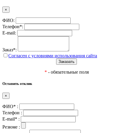
×
ФИО:
Телефон*:
E-mail:
Заказ*:
Согласен с условиями использования сайта
*
- обязательные поля
Оставить отклик
×
ФИО* :
Телефон :
E-mail* :
Резюме :