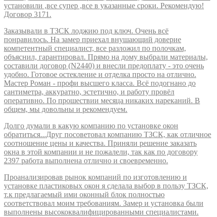
установили ,все супер ,все в указанные сроки. Рекомендую!
Договор 3171.
Заказывали в ТЗСК лоджию под ключ. Очень всё
понравилось. На замер приехал внушающий доверие
компетентный специалист, все разложил по полочкам,
объяснил, гарантировал. Прямо на дому выбрали материалы,
составили договор (N2440) и внесли предоплату - это очень
удобно. Готовое остекление и отделка просто на отлично.
Мастер Роман - профи высшего класса. Всё подогнано до
сантиметра, аккуратно, эстетично, и работу провёл
оперативно. По прошествии месяца никаких нареканий. В
общем, мы довольны и рекомендуем.
Долго думали в какую компанию по установке окон
обратиться...Друг посоветовал компанию ТЗСК, как отличное
соотношение цены и качества. Приняли решение заказать
окна в этой компании и не пожалели, так как по договору
2397 работа выполнена отлично и своевременно.
Проанализировав рынок компаний по изготовлению и
установке пластиковых окон я сделала выбор в пользу ТЗСК,
т.к предлагаемый ими оконный блок полностью
соответствовал моим требованиям. Замер и установка были
выполнены высококвалифицированными специалистами.