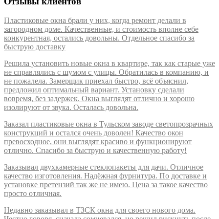
Отзывы клиентов
Пластиковые окна брали у них, когда ремонт делали в
загородном доме. Качественные, и стоимость вполне себе
конкурентная, остались довольны. Отдельное спасибо за
быструю доставку
Решила установить новые окна в квартире, так как старые уже
не справлялись с шумом с улицы. Обратилась в компанию, и
не пожалела. Замерщик приехал быстро, всё объяснил,
предложил оптимальный вариант. Установку сделали
вовремя, без задержек. Окна выглядят отлично и хорошо
изолируют от звука. Осталась довольна.
Заказал пластиковые окна в Тульском заводе светопрозрачных
конструкций и остался очень доволен! Качество окон
превосходное, они выглядят красиво и функционируют
отлично. Спасибо за быструю и качественную работу!
Заказывал двухкамерные стеклопакеты для дачи. Отличное
качество изготовления. Надёжная фурнитура. По доставке и
установке претензий так же не имею. Цена за такое качество
просто отличная.
Недавно заказывал в ТЗСК окна для своего нового дома.
Честно говоря, сначала сомневался, но решил рискнуть после