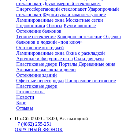
стеклопакет
Двухкамерный стеклопакет
Энергосберегающий стеклопакет
Ударопрочный
стеклопакет
Фурнитура и комплектующие
Ламинированные окна
Москитные сетки
Подоконники
Откосы
Ручки оконные
Остекление балконов
Теплое остекление
Холодное остекление
Отделка
балконов и лоджий «под ключ»
Остекление коттеджей
Ламинированные окна
Окна с раскладкой
Арочные и фигурные окна
Окна для дачи
Пластиковые двери
Порталы
Деревянные окна
Алюминиевые окна и двери
Остекление зданий
Офисные перегородки
Панорамное остекление
Пластиковые двери
Готовые окна
Новости
Блог
Отзывы
Пн-Сб: 09:00 - 18:00, Вс: выходной
+7 (4862) 255-251
ОБРАТНЫЙ ЗВОНОК