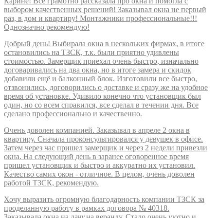
Карине! Всё грамотно рассказала про окна и помогла с
выбором качественных решений! Заказывал окна не первый
раз, в дом и квартиру! Монтажники профессиональные!!!
Однозначно рекомендую!
Добрый день! Выбирала окна в нескольких фирмах, в итоге
остановились на ТЗСК, т.к. были приятно удивлены
стоимостью. Замерщик приехал очень быстро, изначально
договаривались на два окна, но в итоге замера и скидок
добавили ещё и балконный блок. Изготовили все быстро,
отзвонились, договорились о доставке и сразу же на удобное
время об установке. Удивило конечно что установщик был
один, но со всем справился, все сделал в течении дня. Все
сделано профессионально и качественно.
Очень доволен компанией. Заказывал в апреле 2 окна в
квартиру. Сначала проконсультировался у девушек в офисе.
Затем через час пришел замерщик и через 2 недели привезли
окна. На следующий день в заранее оговоренное время
пришел установщик и быстро и аккуратно их установил.
Качество самих окон - отличное. В целом, очень доволен
работой ТЗСК, рекомендую.
Хочу выразить огромную благодарность компании ТЗСК за
проделанную работу в рамках договора № 40318.
Заказывала окна на дачу,на веранду. Стало очень уютно и