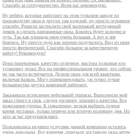
Спасибо за сотрудничество. Всем вас рекомендую.
Ну ребята, которые работают на этом тульском заводе по
производству окон и других там изделий, ну просто огромное
спасибо. Решили застеклить свой маленький коттеджный
домик и сделать панорамные окна. Боялись будет холодно и
дуть. Так как площадь окон очень большая. А вот и зря
боялись. Ну просто чудо как хорошо получилось. Вид из окна
просто феерический. Спасибо большое за качественную
работу! Рекомендую!
Цена приемлемая, качество отличное, мастера толковые кто
установку делал. Все на профессиональном уровне, что сейчас
не так часто встречается. Делали окна для всей квартиры,
включая балкон. Могу порекомендовать, уж точно лучше
большинства других компаний работают.
Заказывала остекление небольшой террасы. Выполнили мой
заказ строго в срок, следуя договору, хорошего качества. Все
пожелания учтены. К сожалению, нельзя выбрать точное
время доставки, только первую или вторую половину дня. Но
зато за час предупреждают.
Пользовались недавно услугами данной компании,остались
очень довольны .Все вовремя ,приезали доставили окна,затем