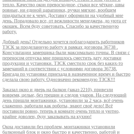
тепло. Качество окон превосходное, стыки все чёткие, швы
ровные, ни единой царапинки, ручки мягкие, вообщем
придраться не к чему. Доставку оформили на удобный мне
день. Порадовало все, от вежливости менеджера, до уюта от
окошек. Всем буду советовать. Спасибо за качественную
работу.
Добрый день! Отдельно хочется поблагодарить работников
ТЗСК за проделанную работу в рамках договора 36738 .
Консультации замерщика были максимально точны. В связи с
переносом отпуска мне пришлось сместить дату доставки
продукции и установки. ТЗСК сместило срок без каких-то
замечаний в соответствии с условиями договора 36738.
Бригада по установке приехада в назначенное времч и быстро
сделала свою работу. Однозначно рекомендую ТЗСК!!!
Заказал окно и дверь на балкон (заказ 2210), привезли
вовремя, целые, без трещин и следов ударов. На следующий
день пришли монтажники, установили за 2 часа, всё очень
слаженно, работали как роботы, знают своё дело! Всё
поставили ровно, теперь в комнате очень тепло и уютно,
крайне доволен, буду заказывать на кухню!
Окна доставили без проблем, монтажники установили
балконный блок и окно быстро и качественно, работой и