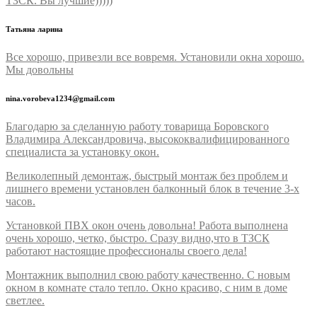
ТЗСК. Вы лучшие)))))
Татьяна ларина
Все хорошо, привезли все вовремя. Установили окна хорошо.
Мы довольны
nina.vorobeva1234@gmail.com
Благодарю за сделанную работу товарища Боровского
Владимира Александровича, высококвалифицированного
специалиста за установку окон.
Великолепный демонтаж, быстрый монтаж без проблем и
лишнего времени установлен балконный блок в течение 3-х
часов.
Установкой ПВХ окон очень довольна! Работа выполнена
очень хорошо, четко, быстро. Сразу видно,что в ТЗСК
работают настоящие профессионалы своего дела!
Монтажник выполнил свою работу качественно. С новым
окном в комнате стало тепло. Окно красиво, с ним в доме
светлее.