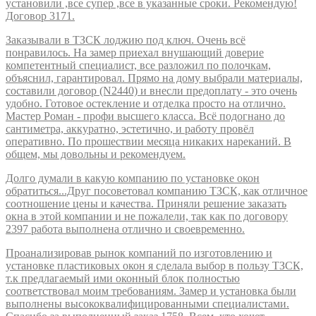
установили ,все супер ,все в указанные сроки. Рекомендую!
Договор 3171.
Заказывали в ТЗСК лоджию под ключ. Очень всё
понравилось. На замер приехал внушающий доверие
компетентный специалист, все разложил по полочкам,
объяснил, гарантировал. Прямо на дому выбрали материалы,
составили договор (N2440) и внесли предоплату - это очень
удобно. Готовое остекление и отделка просто на отлично.
Мастер Роман - профи высшего класса. Всё подогнано до
сантиметра, аккуратно, эстетично, и работу провёл
оперативно. По прошествии месяца никаких нареканий. В
общем, мы довольны и рекомендуем.
Долго думали в какую компанию по установке окон
обратиться...Друг посоветовал компанию ТЗСК, как отличное
соотношение цены и качества. Приняли решение заказать
окна в этой компании и не пожалели, так как по договору
2397 работа выполнена отлично и своевременно.
Проанализировав рынок компаний по изготовлению и
установке пластиковых окон я сделала выбор в пользу ТЗСК,
т.к предлагаемый ими оконный блок полностью
соответствовал моим требованиям. Замер и установка были
выполнены высококвалифицированными специалистами.