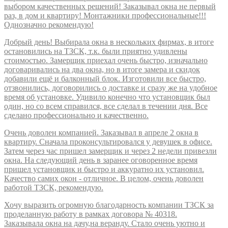
выбором качественных решений! Заказывал окна не первый
раз, в дом и квартиру! Монтажники профессиональные!!!
Однозначно рекомендую!
Добрый день! Выбирала окна в нескольких фирмах, в итоге
остановились на ТЗСК, т.к. были приятно удивлены
стоимостью. Замерщик приехал очень быстро, изначально
договаривались на два окна, но в итоге замера и скидок
добавили ещё и балконный блок. Изготовили все быстро,
отзвонились, договорились о доставке и сразу же на удобное
время об установке. Удивило конечно что установщик был
один, но со всем справился, все сделал в течении дня. Все
сделано профессионально и качественно.
Очень доволен компанией. Заказывал в апреле 2 окна в
квартиру. Сначала проконсультировался у девушек в офисе.
Затем через час пришел замерщик и через 2 недели привезли
окна. На следующий день в заранее оговоренное время
пришел установщик и быстро и аккуратно их установил.
Качество самих окон - отличное. В целом, очень доволен
работой ТЗСК, рекомендую.
Хочу выразить огромную благодарность компании ТЗСК за
проделанную работу в рамках договора № 40318.
Заказывала окна на дачу,на веранду. Стало очень уютно и