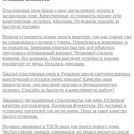
Пластиковые окна брали у них, когда ремонт делали в
загородном доме. Качественные, и стоимость вполне себе
конкурентная, остались довольны. Отдельное спасибо за
быструю доставку
Решила установить новые окна в квартире, так как старые уже
не справлялись с шумом с улицы. Обратилась в компанию, и
не пожалела. Замерщик приехал быстро, всё объяснил,
предложил оптимальный вариант. Установку сделали
вовремя, без задержек. Окна выглядят отлично и хорошо
изолируют от звука. Осталась довольна.
Заказал пластиковые окна в Тульском заводе светопрозрачных
конструкций и остался очень доволен! Качество окон
превосходное, они выглядят красиво и функционируют
отлично. Спасибо за быструю и качественную работу!
Заказывал двухкамерные стеклопакеты для дачи. Отличное
качество изготовления. Надёжная фурнитура. По доставке и
установке претензий так же не имею. Цена за такое качество
просто отличная.
Недавно заказывал в ТЗСК окна для своего нового дома.
Честно говоря, сначала сомневался, но решил рискнуть после