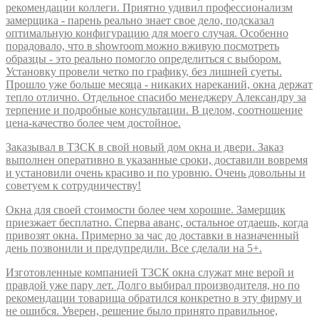
рекомендации коллеги. Приятно удивил профессионализм
замерщика - парень реально знает свое дело, подсказал
оптимальную конфигурацию для моего случая. Особенно
порадовало, что в showroom можно вживую посмотреть
образцы - это реально помогло определиться с выбором.
Установку провели четко по графику, без лишней суеты.
Прошло уже больше месяца - никаких нареканий, окна держат
тепло отлично. Отдельное спасибо менеджеру Александру за
терпение и подробные консультации. В целом, соотношение
цена-качество более чем достойное.
Заказывал в ТЗСК в свой новый дом окна и двери. Заказ
выполнен оперативно в указанные сроки, доставили вовремя
и установили очень красиво и по уровню. Очень довольны и
советуем к сотрудничеству!
Окна для своей стоимости более чем хорошие. Замерщик
приезжает бесплатно. Сперва аванс, остальное отдаешь, когда
привозят окна. Примерно за час до доставки в назначенный
день позвонили и предупредили. Все сделали на 5+.
Изготовленные компанией ТЗСК окна служат мне верой и
правдой уже пару лет. Долго выбирал производителя, но по
рекомендации товарища обратился конкретно в эту фирму и
не ошибся. Уверен, решение было принято правильное,