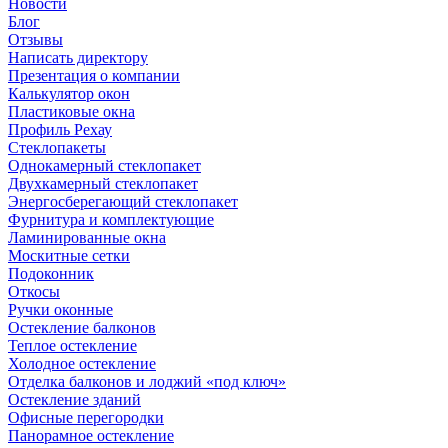
Новости
Блог
Отзывы
Написать директору
Презентация о компании
Калькулятор окон
Пластиковые окна
Профиль Рехау
Стеклопакеты
Однокамерный стеклопакет
Двухкамерный стеклопакет
Энергосберегающий стеклопакет
Фурнитура и комплектующие
Ламинированные окна
Москитные сетки
Подоконник
Откосы
Ручки оконные
Остекление балконов
Теплое остекление
Холодное остекление
Отделка балконов и лоджий «под ключ»
Остекление зданий
Офисные перегородки
Панорамное остекление