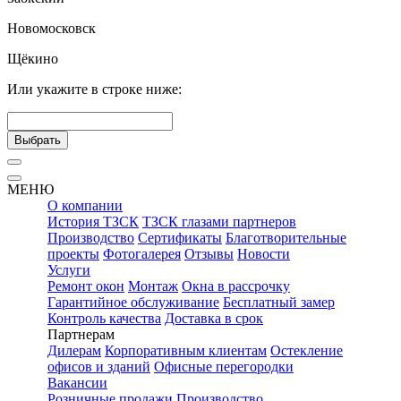
Новомосковск
Щёкино
Или укажите в строке ниже:
Выбрать
МЕНЮ
О компании
История ТЗСК
ТЗСК глазами партнеров
Производство
Сертификаты
Благотворительные
проекты
Фотогалерея
Отзывы
Новости
Услуги
Ремонт окон
Монтаж
Окна в рассрочку
Гарантийное обслуживание
Бесплатный замер
Контроль качества
Доставка в срок
Партнерам
Дилерам
Корпоративным клиентам
Остекление
офисов и зданий
Офисные перегородки
Вакансии
Розничные продажи
Производство