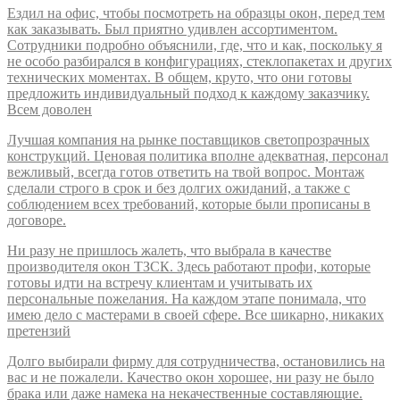
Ездил на офис, чтобы посмотреть на образцы окон, перед тем
как заказывать. Был приятно удивлен ассортиментом.
Сотрудники подробно объяснили, где, что и как, поскольку я
не особо разбирался в конфигурациях, стеклопакетах и других
технических моментах. В общем, круто, что они готовы
предложить индивидуальный подход к каждому заказчику.
Всем доволен
Лучшая компания на рынке поставщиков светопрозрачных
конструкций. Ценовая политика вполне адекватная, персонал
вежливый, всегда готов ответить на твой вопрос. Монтаж
сделали строго в срок и без долгих ожиданий, а также с
соблюдением всех требований, которые были прописаны в
договоре.
Ни разу не пришлось жалеть, что выбрала в качестве
производителя окон ТЗСК. Здесь работают профи, которые
готовы идти на встречу клиентам и учитывать их
персональные пожелания. На каждом этапе понимала, что
имею дело с мастерами в своей сфере. Все шикарно, никаких
претензий
Долго выбирали фирму для сотрудничества, остановились на
вас и не пожалели. Качество окон хорошее, ни разу не было
брака или даже намека на некачественные составляющие.