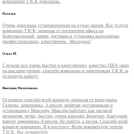
компанией ТЗСК довольны.
Наталья
Очень довольны установленным на кухне окном. Все услуги
компании ТЗСК, начиная от посещения офиса на
Комсомольской, замер, доставка и установка выполнены
профессионально, качественно. Молодцы!
Ольга М.
Сделали все очень быстро и качественно, качество ПВХ окон
на высшем уровне, спасибо компании и работникам ТЗСК за
отличную работу.
Виктория Филатенкова
Огромное спасибо всей команде, начиная от менеджера
Галины, замерщика, Алексея, ребятам доставщикам и
установщику Максиму. Максим работает как часовой
механизм: четко, быстро, очень красиво. Конечно, благодаря
работе замерщика Алексея. Не работа, а песня. Спасибо всей
команде компании. Я в восторге. Всем рекомендую теперь
ТЗСК. Вы лучшие)))))