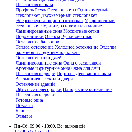
Пластиковые окна
Профиль Рехау
Стеклопакеты
Однокамерный
стеклопакет
Двухкамерный стеклопакет
Энергосберегающий стеклопакет
Ударопрочный
стеклопакет
Фурнитура и комплектующие
Ламинированные окна
Москитные сетки
Подоконники
Откосы
Ручки оконные
Остекление балконов
Теплое остекление
Холодное остекление
Отделка
балконов и лоджий «под ключ»
Остекление коттеджей
Ламинированные окна
Окна с раскладкой
Арочные и фигурные окна
Окна для дачи
Пластиковые двери
Порталы
Деревянные окна
Алюминиевые окна и двери
Остекление зданий
Офисные перегородки
Панорамное остекление
Пластиковые двери
Готовые окна
Новости
Блог
Отзывы
Пн-Сб: 09:00 - 18:00, Вс: выходной
+7 (4862) 255-251