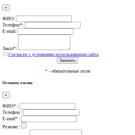
×
ФИО:
Телефон*:
E-mail:
Заказ*:
Согласен с условиями использования сайта
*
- обязательные поля
Оставить отклик
×
ФИО* :
Телефон :
E-mail* :
Резюме :