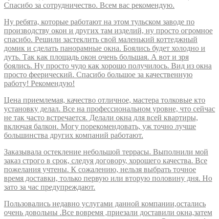
Спасибо за сотрудничество. Всем вас рекомендую.
Ну ребята, которые работают на этом тульском заводе по
производству окон и других там изделий, ну просто огромное
спасибо. Решили застеклить свой маленький коттеджный
домик и сделать панорамные окна. Боялись будет холодно и
дуть. Так как площадь окон очень большая. А вот и зря
боялись. Ну просто чудо как хорошо получилось. Вид из окна
просто феерический. Спасибо большое за качественную
работу! Рекомендую!
Цена приемлемая, качество отличное, мастера толковые кто
установку делал. Все на профессиональном уровне, что сейчас
не так часто встречается. Делали окна для всей квартиры,
включая балкон. Могу порекомендовать, уж точно лучше
большинства других компаний работают.
Заказывала остекление небольшой террасы. Выполнили мой
заказ строго в срок, следуя договору, хорошего качества. Все
пожелания учтены. К сожалению, нельзя выбрать точное
время доставки, только первую или вторую половину дня. Но
зато за час предупреждают.
Пользовались недавно услугами данной компании,остались
очень довольны .Все вовремя ,приезали доставили окна,затем