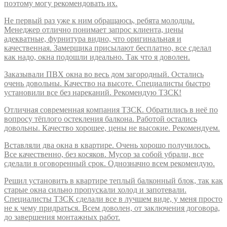
поэтому могу рекомендовать их.
Не первый раз уже к ним обращаюсь, ребята молодцы.
Менеджер отлично понимает запрос клиента, цены
адекватные, фурнитура видно, что оригинальная и
качественная. Замерщика присылают бесплатно, все сделал
как надо, окна подошли идеально. Так что я доволен.
Заказывали ПВХ окна во весь дом загородный. Остались
очень довольны. Качество на высоте. Специалисты быстро
установили все без нареканий. Рекомендую ТЗСК!
Отличная современная компания ТЗСК. Обратились в неё по
вопросу тёплого остекления балкона. Работой остались
довольны. Качество хорошее, цены не высокие. Рекомендуем.
Вставляли два окна в квартире. Очень хорошо получилось.
Все качественно, без косяков. Мусор за собой убрали, все
сделали в оговоренный срок. Однозначно всем рекомендую.
Решил установить в квартире теплый балконный блок, так как
старые окна сильно пропускали холод и запотевали.
Специалисты ТЗСК сделали все в лучшем виде, у меня просто
не к чему придраться. Всем доволен, от заключения договора,
до завершения монтажных работ.