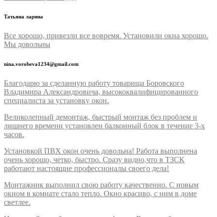
Татьяна ларина
Все хорошо, привезли все вовремя. Установили окна хорошо.
Мы довольны
nina.vorobeva1234@gmail.com
Благодарю за сделанную работу товарища Боровского
Владимира Александровича, высококвалифицированного
специалиста за установку окон.
Великолепный демонтаж, быстрый монтаж без проблем и
лишнего времени установлен балконный блок в течение 3-х
часов.
Установкой ПВХ окон очень довольна! Работа выполнена
очень хорошо, четко, быстро. Сразу видно,что в ТЗСК
работают настоящие профессионалы своего дела!
Монтажник выполнил свою работу качественно. С новым
окном в комнате стало тепло. Окно красиво, с ним в доме
светлее.