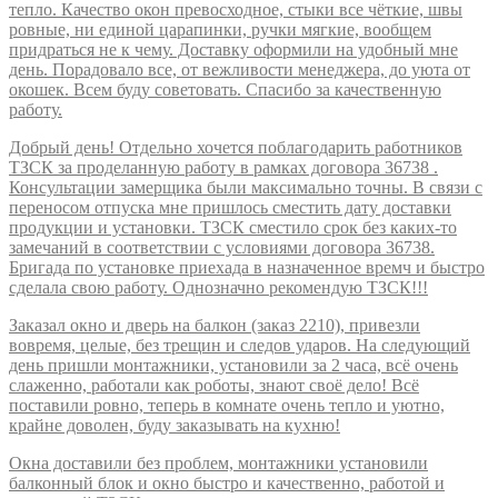
тепло. Качество окон превосходное, стыки все чёткие, швы
ровные, ни единой царапинки, ручки мягкие, вообщем
придраться не к чему. Доставку оформили на удобный мне
день. Порадовало все, от вежливости менеджера, до уюта от
окошек. Всем буду советовать. Спасибо за качественную
работу.
Добрый день! Отдельно хочется поблагодарить работников
ТЗСК за проделанную работу в рамках договора 36738 .
Консультации замерщика были максимально точны. В связи с
переносом отпуска мне пришлось сместить дату доставки
продукции и установки. ТЗСК сместило срок без каких-то
замечаний в соответствии с условиями договора 36738.
Бригада по установке приехада в назначенное времч и быстро
сделала свою работу. Однозначно рекомендую ТЗСК!!!
Заказал окно и дверь на балкон (заказ 2210), привезли
вовремя, целые, без трещин и следов ударов. На следующий
день пришли монтажники, установили за 2 часа, всё очень
слаженно, работали как роботы, знают своё дело! Всё
поставили ровно, теперь в комнате очень тепло и уютно,
крайне доволен, буду заказывать на кухню!
Окна доставили без проблем, монтажники установили
балконный блок и окно быстро и качественно, работой и