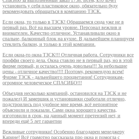
Спасибо за выполненный заказ 1758. Всем, кто хочет
установить у себя пластиковое окно, обязательно буду
рекомендовать обращаться в компанию ТЗСК.
Если окна, то только в ТЗСК! Обращаемся сюда уже не в
первый раз. Всё на высшем уровне. Персонал вежлив и
внимателен. Качество отличное. Устанавливали окно в
спальне, балконный блок на кухне. В дальнейшем планируем
стеклить балкон, и только в этой компании.
Если окна-то окна ТЗСК!!! Отличная работа. Сотрудники все
проффи своего дела. Окна ставлю не в первый раз, но в этой
фирме первый, и осталась очень довольна!!! За небольшие
цены - отличное качество!!!! Поэтому, рекомендую всем!
Фирме ТЗСК - дальнейшего процветания! Сотрудникам-
огромное человеческое СПАСИБО!!!
Объездив несколько компаний, остановился на ТЗСК и не
пожалел) И замерщик и установщики сработали отлично,
подстроились под удобное мне время, всё непонятное
объяснили и показали. Сами окна хорошего качества,
изготовили в срок, на данный момент претензий нет, и
впереди ещё 5 лет гарантии
Вежливые сотрудники! Особенно благодарен менеджеру
Карине! Всё грамотно рассказала про окна и помогла с