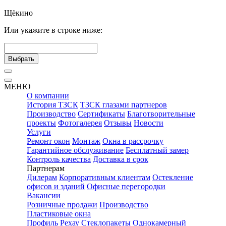
Щёкино
Или укажите в строке ниже:
Выбрать
МЕНЮ
О компании
История ТЗСК
ТЗСК глазами партнеров
Производство
Сертификаты
Благотворительные
проекты
Фотогалерея
Отзывы
Новости
Услуги
Ремонт окон
Монтаж
Окна в рассрочку
Гарантийное обслуживание
Бесплатный замер
Контроль качества
Доставка в срок
Партнерам
Дилерам
Корпоративным клиентам
Остекление
офисов и зданий
Офисные перегородки
Вакансии
Розничные продажи
Производство
Пластиковые окна
Профиль Рехау
Стеклопакеты
Однокамерный