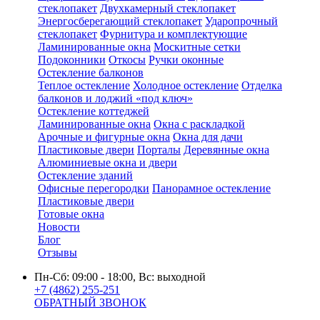
стеклопакет
Двухкамерный стеклопакет
Энергосберегающий стеклопакет
Ударопрочный
стеклопакет
Фурнитура и комплектующие
Ламинированные окна
Москитные сетки
Подоконники
Откосы
Ручки оконные
Остекление балконов
Теплое остекление
Холодное остекление
Отделка
балконов и лоджий «под ключ»
Остекление коттеджей
Ламинированные окна
Окна с раскладкой
Арочные и фигурные окна
Окна для дачи
Пластиковые двери
Порталы
Деревянные окна
Алюминиевые окна и двери
Остекление зданий
Офисные перегородки
Панорамное остекление
Пластиковые двери
Готовые окна
Новости
Блог
Отзывы
Пн-Сб: 09:00 - 18:00, Вс: выходной
+7 (4862) 255-251
ОБРАТНЫЙ ЗВОНОК